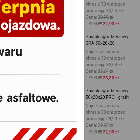
okresie 30 dni przed
promocją: 30,90 zł /
Cena:
30,90 zł
TYLKO!!!
22,90 zł
Pustak ogrodzeniowy
GRA 50x20x20
Najniższa cena w
okresie 30 dni przed
promocją: 32,64 zł
Cena:
32,64 zł
TYLKO!!!
26,30 zł
Pustak ogrodzeniowy
50x20x20 PRO+ grafit
Najniższa cena w
okresie 30 dni przed
promocją: 29,90 zł /
Cena:
29,90 zł
TYLKO!!!
22,90 zł