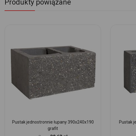
Produkty powiązane
Pustak jednostronnie łupany 390x240x190
Pustak j
grafit