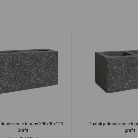
ednostronnie łupany 390x90x190
Pustak jednostronnie łu
Grafit
grafit
Ocena: