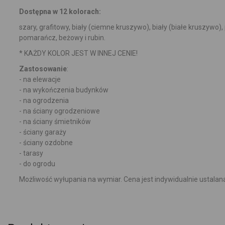
Dostępna w 12 kolorach:
szary, grafitowy, biały (ciemne kruszywo), biały (białe kruszywo)
pomarańcz, beżowy i rubin.
* KAŻDY KOLOR JEST W INNEJ CENIE!
Zastosowanie
:
- na elewacje
- na wykończenia budynków
- na ogrodzenia
- na ściany ogrodzeniowe
- na ściany śmietników
- ściany garaży
- ściany ozdobne
- tarasy
- do ogrodu
Możliwość wyłupania na wymiar. Cena jest indywidualnie ustalan