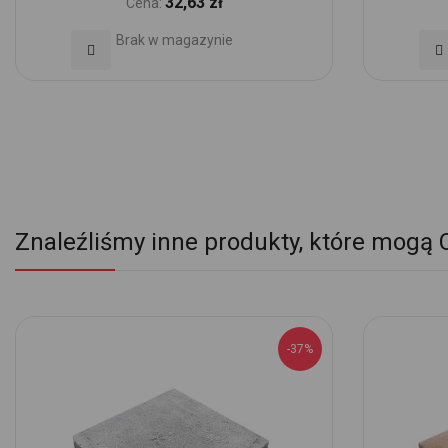
32,63 zł
Cena:
Brak w magazynie
Dodaj
Do
do
d
Ulubionych
Ul
Znaleźliśmy inne produkty, które mogą 
-37%