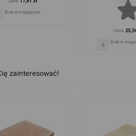
17,61 zł
Cena:
Brak w magazynie
daj
o
25,5
Cena:
ubionych
Brak w maga
Dodaj
do
Ulubionych
Cię zainteresować!