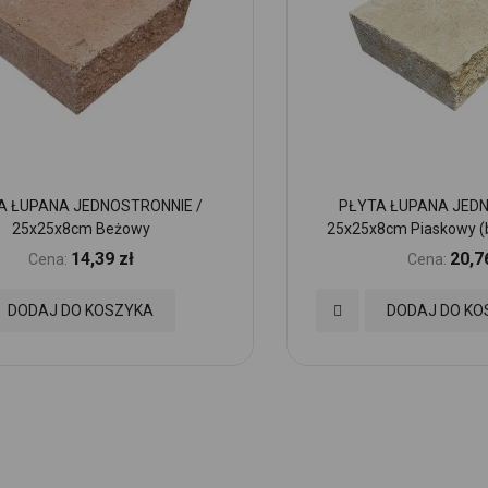
A ŁUPANA JEDNOSTRONNIE /
PŁYTA ŁUPANA JEDN
25x25x8cm Beżowy
25x25x8cm Piaskowy (b
14,39 zł
20,7
Cena:
Cena:
Dodaj
DODAJ DO KOSZYKA
DODAJ DO KO
do
nych
Ulubionych