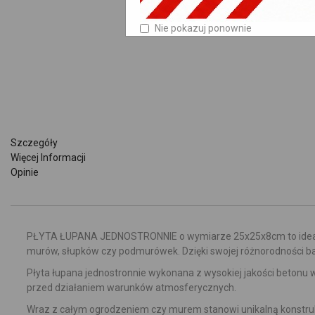
Nie pokazuj ponownie
Szczegóły
Więcej Informacji
Opinie
PŁYTA ŁUPANA JEDNOSTRONNIE o wymiarze 25x25x8cm to idealny
murów, słupków czy podmurówek.
Dzięki swojej różnorodności 
Płyta łupana jednostronnie wykonana z wysokiej jakości beton
przed działaniem warunków atmosferycznych.
Wraz z całym ogrodzeniem czy murem stanowi unikalną konstrukc