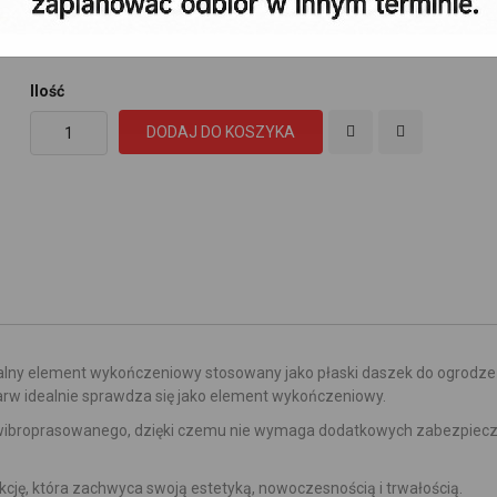
14,39 zł
Cena:
Ilość
DODAJ DO KOSZYKA
 element wykończeniowy stosowany jako płaski daszek do ogrodzeń
barw idealnie sprawdza się jako element wykończeniowy.
u wibroprasowanego, dzięki czemu nie wymaga dodatkowych zabezpiec
ję, która zachwyca swoją estetyką, nowoczesnością i trwałością.