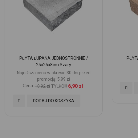
PŁYTA ŁUPANA JEDNOSTRONNIE /
PŁYT
25x25x8cm Szary
Najniższa cena w okresie 30 dni przed
promocją: 5,99 zł
Cena:
6,90 zł
10,92 zł
TYLKO!!!
Dodaj
do
Dodaj
DODAJ DO KOSZYKA
Ulubio
do
Ulubionych