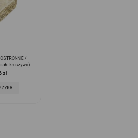
OSTRONNIE /
PŁYTA ŁUPANA JEDNOSTRONNIE /
iałe kruszywo)
25x25x8cm Rubinowy
6 zł
14,39 zł
Cena:
Dodaj
SZYKA
DODAJ DO KOSZYKA
do
Ulubionych