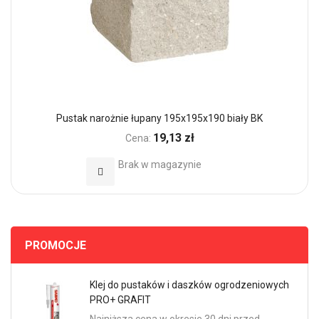
Pustak narożnie łupany 195x195x190 biały BK
19,13 zł
Cena:
Brak w magazynie
Dodaj do Ulubionych
PROMOCJE
Klej do pustaków i daszków ogrodzeniowych
PRO+ GRAFIT
Najniższa cena w okresie 30 dni przed