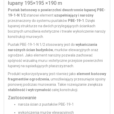
łupany 195×195 ×190 m
Pustak betonowy o powierzchni dwustronnie łupanej PBE-
19-1-N 1/2
stanowi element
uzupełniający i narożny
przeznaczony do systemu pustaków
PBE-19-1
. Dzięki
łupanej strukturze na dwóch przylegających ściankach
bocznych umożliwia estetyczne i trwałe wykończenie naroży
konstrukcji murowych.
Pustak PBE-19-1-N 1/2 stosowany jest do
wykańczania
narożnych ścian budynków
, murków elewacyjnych oraz
ogrodzeń. Jako element narożny pozwala zachować
spójność wizualną muru i estetyczne przejście powierzchni
łupanej na sąsiadujących płaszczyznach.
Produkt wykorzystywany jest również jako
element końcowy
fragmentów ogrodzenia
, umożliwiający przesunięcie spoiny
pionowej podczas murowania. Takie rozwiązanie zwiększa
stabilność i wytrzymałość
całej konstrukcji.
Zastosowanie
naroża ścian z pustaków PBE-19-1
wykończenia murów elewacyjnych