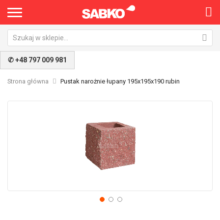
✆ +48 797 009 981
Strona główna
Pustak narożnie łupany 195x195x190 rubin
Przejdź
Pr
na
na
koniec
po
galerii
ga