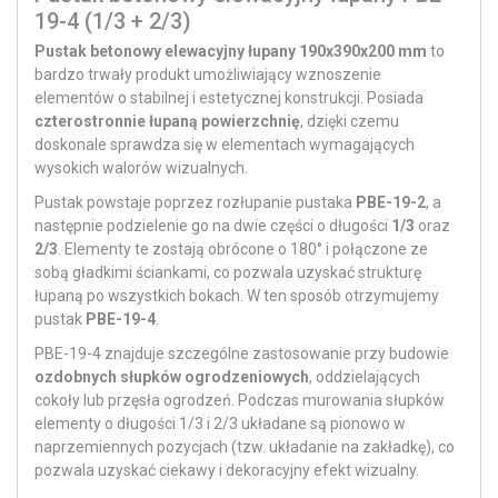
19-4 (1/3 + 2/3)
Pustak betonowy elewacyjny łupany 190x390x200 mm
to
bardzo trwały produkt umożliwiający wznoszenie
elementów o stabilnej i estetycznej konstrukcji. Posiada
czterostronnie łupaną powierzchnię
, dzięki czemu
doskonale sprawdza się w elementach wymagających
wysokich walorów wizualnych.
Pustak powstaje poprzez rozłupanie pustaka
PBE-19-2
, a
następnie podzielenie go na dwie części o długości
1/3
oraz
2/3
. Elementy te zostają obrócone o 180° i połączone ze
sobą gładkimi ściankami, co pozwala uzyskać strukturę
łupaną po wszystkich bokach. W ten sposób otrzymujemy
pustak
PBE-19-4
.
PBE-19-4 znajduje szczególne zastosowanie przy budowie
ozdobnych słupków ogrodzeniowych
, oddzielających
cokoły lub przęsła ogrodzeń. Podczas murowania słupków
elementy o długości 1/3 i 2/3 układane są pionowo w
naprzemiennych pozycjach (tzw. układanie na zakładkę), co
pozwala uzyskać ciekawy i dekoracyjny efekt wizualny.