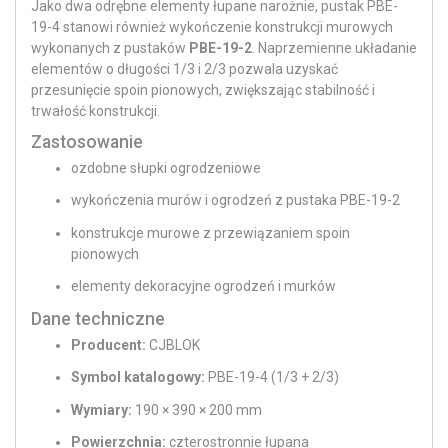
Jako dwa odrębne elementy łupane narożnie, pustak PBE-
19-4 stanowi również wykończenie konstrukcji murowych
wykonanych z pustaków
PBE-19-2
. Naprzemienne układanie
elementów o długości 1/3 i 2/3 pozwala uzyskać
przesunięcie spoin pionowych, zwiększając stabilność i
trwałość konstrukcji.
Zastosowanie
ozdobne słupki ogrodzeniowe
wykończenia murów i ogrodzeń z pustaka PBE-19-2
konstrukcje murowe z przewiązaniem spoin
pionowych
elementy dekoracyjne ogrodzeń i murków
Dane techniczne
Producent:
CJBLOK
Symbol katalogowy:
PBE-19-4 (1/3 + 2/3)
Wymiary:
190 × 390 × 200 mm
Powierzchnia:
czterostronnie łupana