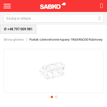
✆ +48 797 009 981
Strona główna
Pustak czterostronnie łupany 190x390x200 Rubinowy
Przejdź
Pr
na
na
koniec
po
galerii
ga