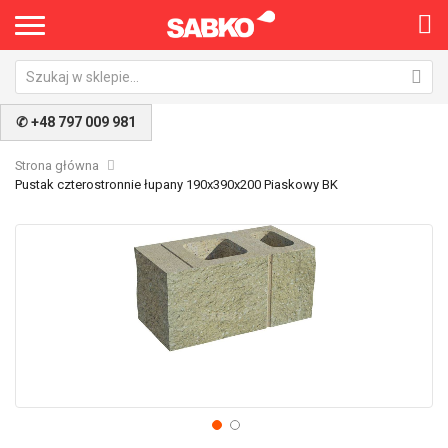
✆ +48 797 009 981
Strona główna
Pustak czterostronnie łupany 190x390x200 Piaskowy BK
Przejdź
Pr
na
na
koniec
po
galerii
ga