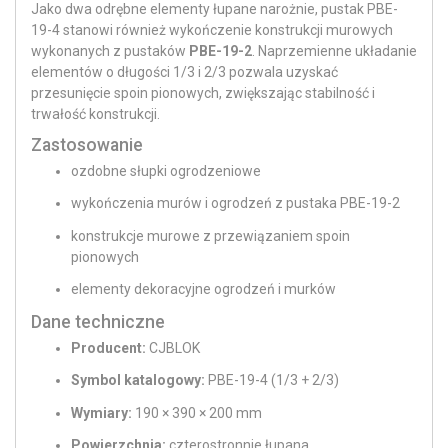
Jako dwa odrębne elementy łupane narożnie, pustak PBE-
19-4 stanowi również wykończenie konstrukcji murowych
wykonanych z pustaków
PBE-19-2
. Naprzemienne układanie
elementów o długości 1/3 i 2/3 pozwala uzyskać
przesunięcie spoin pionowych, zwiększając stabilność i
trwałość konstrukcji.
Zastosowanie
ozdobne słupki ogrodzeniowe
wykończenia murów i ogrodzeń z pustaka PBE-19-2
konstrukcje murowe z przewiązaniem spoin
pionowych
elementy dekoracyjne ogrodzeń i murków
Dane techniczne
Producent:
CJBLOK
Symbol katalogowy:
PBE-19-4 (1/3 + 2/3)
Wymiary:
190 × 390 × 200 mm
Powierzchnia:
czterostronnie łupana