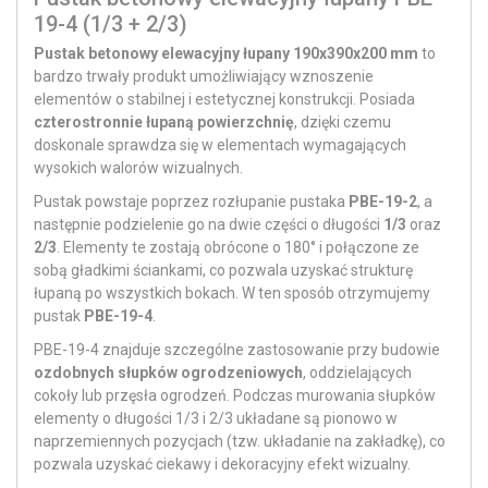
19-4 (1/3 + 2/3)
Pustak betonowy elewacyjny łupany 190x390x200 mm
to
bardzo trwały produkt umożliwiający wznoszenie
elementów o stabilnej i estetycznej konstrukcji. Posiada
czterostronnie łupaną powierzchnię
, dzięki czemu
doskonale sprawdza się w elementach wymagających
wysokich walorów wizualnych.
Pustak powstaje poprzez rozłupanie pustaka
PBE-19-2
, a
następnie podzielenie go na dwie części o długości
1/3
oraz
2/3
. Elementy te zostają obrócone o 180° i połączone ze
sobą gładkimi ściankami, co pozwala uzyskać strukturę
łupaną po wszystkich bokach. W ten sposób otrzymujemy
pustak
PBE-19-4
.
PBE-19-4 znajduje szczególne zastosowanie przy budowie
ozdobnych słupków ogrodzeniowych
, oddzielających
cokoły lub przęsła ogrodzeń. Podczas murowania słupków
elementy o długości 1/3 i 2/3 układane są pionowo w
naprzemiennych pozycjach (tzw. układanie na zakładkę), co
pozwala uzyskać ciekawy i dekoracyjny efekt wizualny.