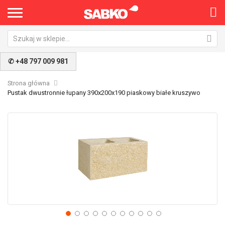
×
✆ +48 797 009 981
Strona główna
Pustak dwustronnie łupany 390x200x190 piaskowy białe kruszywo
Przejdź
Pr
na
na
koniec
po
galerii
ga
Nie pokazuj ponownie