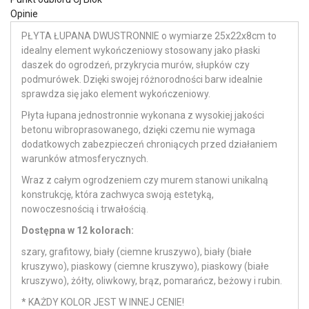
Opinie
PŁYTA ŁUPANA DWUSTRONNIE o wymiarze 25x22x8cm to
idealny element wykończeniowy stosowany jako płaski
daszek do ogrodzeń, przykrycia murów, słupków czy
podmurówek. Dzięki swojej różnorodności barw idealnie
sprawdza się jako element wykończeniowy.
Płyta łupana jednostronnie wykonana z wysokiej jakości
betonu wibroprasowanego, dzięki czemu nie wymaga
dodatkowych zabezpieczeń chroniących przed działaniem
warunków atmosferycznych.
Wraz z całym ogrodzeniem czy murem stanowi unikalną
konstrukcję, która zachwyca swoją estetyką,
nowoczesnością i trwałością.
Dostępna w 12 kolorach:
szary, grafitowy, biały (ciemne kruszywo), biały (białe
kruszywo), piaskowy (ciemne kruszywo), piaskowy (białe
kruszywo), żółty, oliwkowy, brąz, pomarańcz, beżowy i rubin.
* KAŻDY KOLOR JEST W INNEJ CENIE!