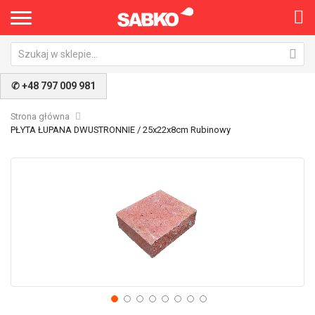
✆ +48 797 009 981
Strona główna
PŁYTA ŁUPANA DWUSTRONNIE / 25x22x8cm Rubinowy
Przejdź
Pr
na
na
koniec
po
galerii
ga