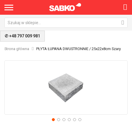
✆ +48 797 009 981
Strona główna
PŁYTA ŁUPANA DWUSTRONNIE / 25x22x8cm Szary
Przejdź
Pr
na
na
koniec
po
galerii
ga