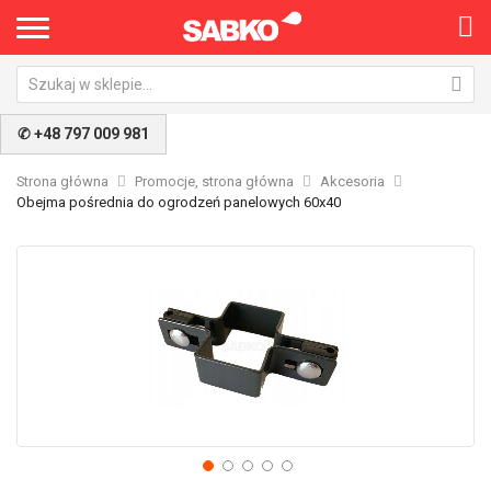
✆ +48 797 009 981
Strona główna
Promocje, strona główna
Akcesoria
Obejma pośrednia do ogrodzeń panelowych 60x40
Przejdź
Pr
na
na
koniec
po
galerii
ga