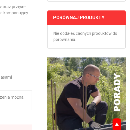
 oraz przęseł
ale komponujący
PORÓWNAJ PRODUKTY
Nie dodałeś żadnych produktów do
porównania.
pasami
udzenia można