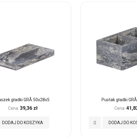
aszek gładki GRÅ 50x28x5
Pustak gładki GR
39,36 zł
41,8
Cena:
Cena:
Dodaj
DODAJ DO KOSZYKA
DODAJ DO KO
do