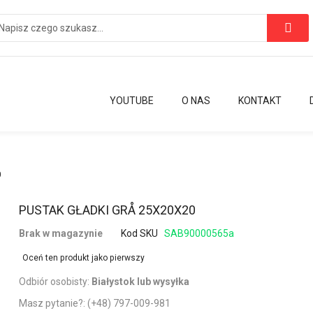
YOUTUBE
O NAS
KONTAKT
0
Przejdź
PUSTAK GŁADKI GRÅ 25X20X20
na
Brak w magazynie
Kod SKU
SAB90000565a
początek
galerii
Oceń ten produkt jako pierwszy
Odbiór osobisty:
Białystok lub wysyłka
Masz pytanie?:
(+48) 797-009-981