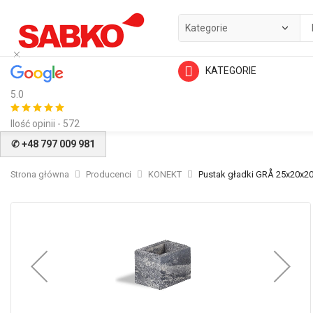
KATEGORIE
5.0
Ilość opinii - 572
✆ +48 797 009 981
Strona główna
Producenci
KONEKT
Pustak gładki GRÅ 25x20x2
Przejdź
na
koniec
galerii