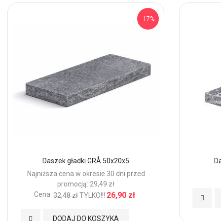
-17%
Daszek gładki GRÅ 50x20x5
D
Najniższa cena w okresie 30 dni przed
promocją: 29,49 zł
Cena:
26,90 zł
32,48 zł
TYLKO!!!
Dodaj
do
Dodaj
DODAJ DO KOSZYKA