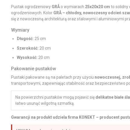
Pustak ogrodzeniowy
GRÅ
o wymiarach
25x20x20 cm
to solidny
ogrodzeniowych. Kolor
GRÅ – chłodny, nowoczesny odcień sza
się z nowoczesną architekturą oraz stalowymi i aluminiowymi pr
Wymiary
Długość:
25 cm
Szerokość:
20 cm
Wysokość:
20 cm
Pakowanie pustaków
Pustaki pakowane są na paletach przy użyciu
nowoczesnej, zrob
transportowymi, zapewniając stabilność oraz bezpieczeństwo p
Na powierzchni pustaków mogą pojawić się
delikatne białe ś
łatwo usunąć wilgotną szmatką.
Gwarancji na produkt udziela firma KONEKT – producent pust