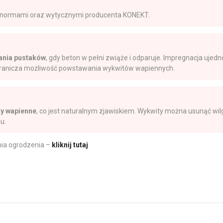
 normami oraz wytycznymi producenta KONEKT.
lania pustaków
, gdy beton w pełni zwiąże i odparuje. Impregnacja ujedno
granicza możliwość powstawania wykwitów wapiennych.
ty wapienne
, co jest naturalnym zjawiskiem. Wykwity można usunąć wi
u.
nia ogrodzenia –
kliknij tutaj
.