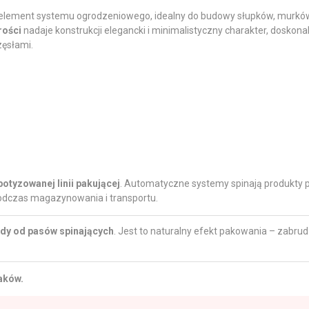
 element systemu ogrodzeniowego, idealny do budowy słupków, murków
rości
nadaje konstrukcji elegancki i minimalistyczny charakter, doskon
zęsłami.
otyzowanej linii pakującej
. Automatyczne systemy spinają produkty 
odczas magazynowania i transportu.
lady od pasów spinających
. Jest to naturalny efekt pakowania – zabr
aków.