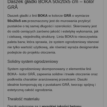
Daszek gładki BOKA 50x20x5 cm – kolor
GRÅ
Daszek gładki z linii
BOKA
w kolorze
GRÅ
o wymiarze
50x20x5 cm
przeznaczony jest do murowania przykryć
pustaków o tej samej długości i szerokości. Skierowany jest
do osób ceniących zarówno jakość i estetykę wykonania, jak
i ciekawą, niejednolitą strukturę. Linia BOKA to nieoczywista
paleta barw, która sprawia, że system ogrodzeniowy stanowi
nie tylko wartość użytkową, ale również wyraża designerskie
podejście do projektu otoczenia.
Solidny system ogrodzeniowy
System ogrodzeniowy skomponowany z elementów linii
BOKA - kolor GRÅ, zapewnia solidne i trwałe otoczenie oraz
podkreśla charakter aranżowanej przestrzeni. Daszki
idealnie komponują się z pustakami GRÅ, tworząc spójną i
estetyczną całość ogrodzenia.
Trwałość materiału
Daszki wykonane są z
wysokiej jakości betonu
,