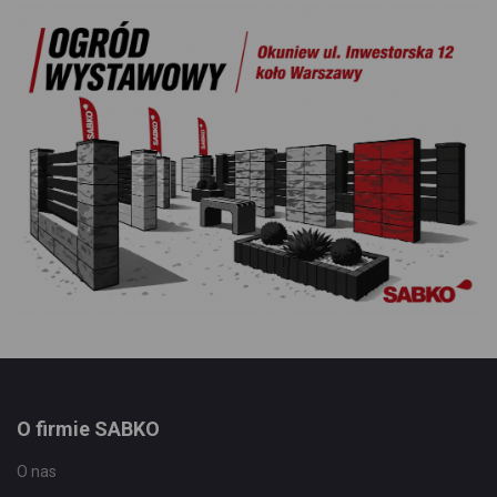
O firmie SABKO
O nas