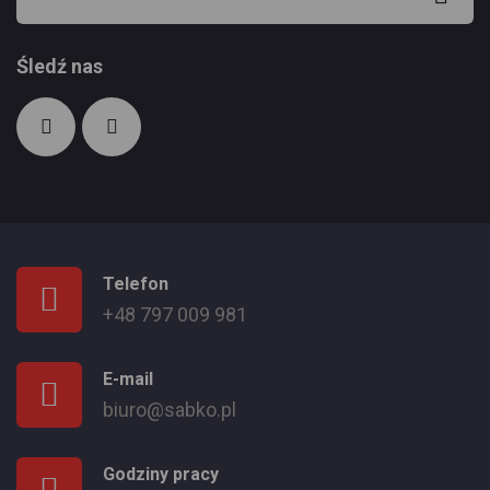
Śledź nas
Telefon
+48 797 009 981
E-mail
biuro@sabko.pl
Godziny pracy