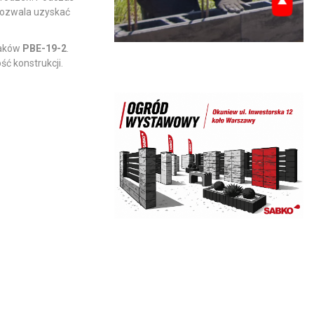
pozwala uzyskać
taków
PBE-19-2
.
ć konstrukcji.