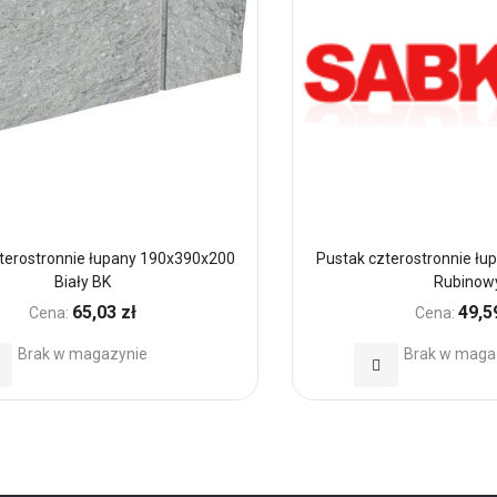
terostronnie łupany 190x390x200
Pustak czterostronnie ł
Biały BK
Rubinow
65,03 zł
49,5
Cena:
Cena:
Brak w magazynie
Brak w maga
daj
Dodaj
o
do
ubionych
Ulubionych