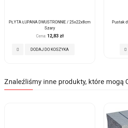
PŁYTA ŁUPANA DWUSTRONNIE / 25x22x8cm
Pustak d
Szary
12,83 zł
Cena:
Dodaj
Do
DODAJ DO KOSZYKA
do
d
Ulubionych
Ul
Znaleźliśmy inne produkty, które mogą 