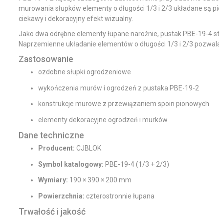
murowania słupków elementy o długości 1/3 i 2/3 układane są p
ciekawy i dekoracyjny efekt wizualny.
Jako dwa odrębne elementy łupane narożnie, pustak PBE-19-4 
Naprzemienne układanie elementów o długości 1/3 i 2/3 pozwala u
Zastosowanie
ozdobne słupki ogrodzeniowe
wykończenia murów i ogrodzeń z pustaka PBE-19-2
konstrukcje murowe z przewiązaniem spoin pionowych
elementy dekoracyjne ogrodzeń i murków
Dane techniczne
Producent:
CJBLOK
Symbol katalogowy:
PBE-19-4 (1/3 + 2/3)
Wymiary:
190 × 390 × 200 mm
Powierzchnia:
czterostronnie łupana
Trwałość i jakość