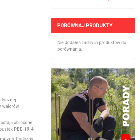
PORÓWNAJ PRODUKTY
Nie dodałeś żadnych produktów do
porównania.
etycznej
h walorów
zostają obrócone
 pustak
PBE-19-4
.
ogrodzeń. Podczas