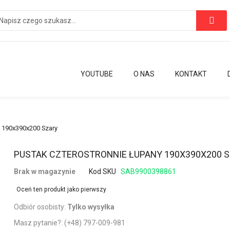
YOUTUBE
O NAS
KONTAKT
y 190x390x200 Szary
Przejdź
PUSTAK CZTEROSTRONNIE ŁUPANY 190X390X200 
na
Brak w magazynie
Kod SKU
SAB9900398861
początek
galerii
Oceń ten produkt jako pierwszy
Odbiór osobisty:
Tylko wysyłka
Masz pytanie?:
(+48) 797-009-981