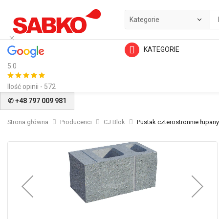
KATEGORIE
5.0
Ilość opinii - 572
✆ +48 797 009 981
Strona główna
Producenci
CJ Blok
Pustak czterostronnie łupan
Przejdź
na
koniec
galerii