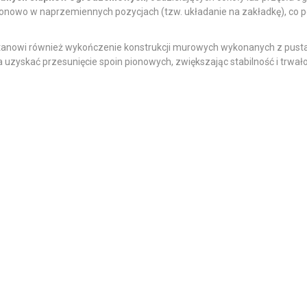
ionowo w naprzemiennych pozycjach (tzw. układanie na zakładkę), co 
stanowi również wykończenie konstrukcji murowych wykonanych z pus
zyskać przesunięcie spoin pionowych, zwiększając stabilność i trwałoś