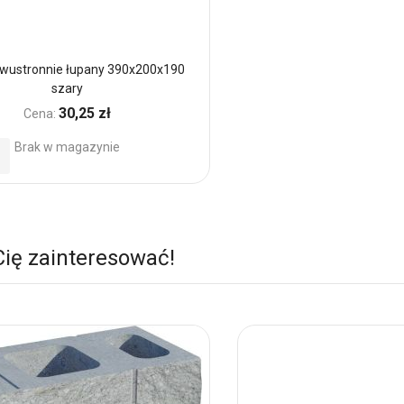
wustronnie łupany 390x200x190
szary
30,25 zł
Cena:
Brak w magazynie
daj
o
ubionych
Cię zainteresować!