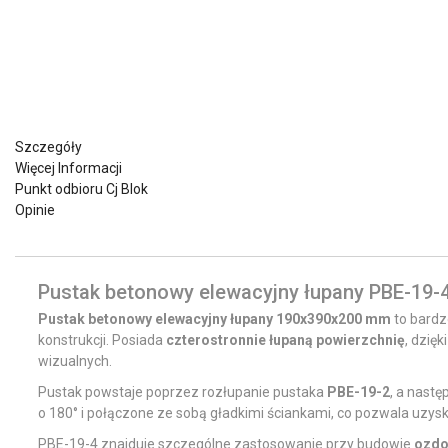
Szczegóły
Więcej Informacji
Punkt odbioru Cj Blok
Opinie
Pustak betonowy elewacyjny łupany PBE-19-4 
Pustak betonowy elewacyjny łupany 190x390x200 mm
to bardz
konstrukcji. Posiada
czterostronnie łupaną powierzchnię
, dzię
wizualnych.
Pustak powstaje poprzez rozłupanie pustaka
PBE-19-2
, a nastę
o 180° i połączone ze sobą gładkimi ściankami, co pozwala uzy
PBE-19-4 znajduje szczególne zastosowanie przy budowie
ozdo