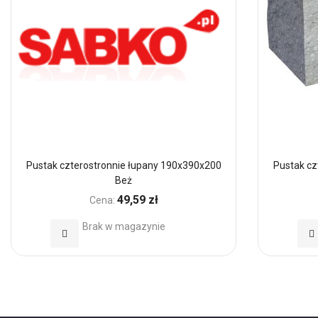
Pustak czterostronnie łupany 190x390x200
Pustak cz
Beż
49,59 zł
Cena:
Brak w magazynie
Dodaj
Do
do
d
Ulubionych
Ul