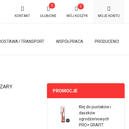
0
0
KONTAKT
ULUBIONE
MÓJ KOSZYK
MOJE KONTO
DOSTAWA I TRANSPORT
WSPÓŁPRACA
PRODUCENCI
SZARY
PROMOCJE
Klej do pustaków i
daszków
ogrodzeniowych
PRO+ GRAFIT