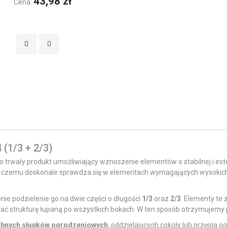
43,98 zł
Cena:
(1/3 + 2/3)
o trwały produkt umożliwiający wznoszenie elementów o stabilnej i est
ki czemu doskonale sprawdza się w elementach wymagających wysokic
pnie podzielenie go na dwie części o długości
1/3
oraz
2/3
. Elementy te 
skać strukturę łupaną po wszystkich bokach. W ten sposób otrzymujemy
bnych słupków ogrodzeniowych
, oddzielających cokoły lub przęsła 