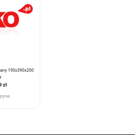
upany 190x390x200
Pustak czterostronnie łupany 190x390x2
y
Piaskowy BK
9 zł
65,03 zł
Cena:
zynie
Brak w magazynie
Dodaj
do
Ulubionych