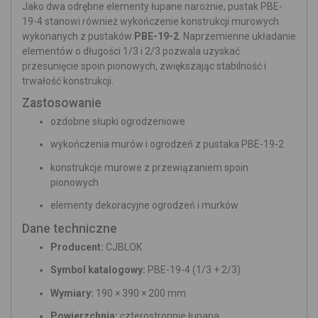
Jako dwa odrębne elementy łupane narożnie, pustak PBE-
19-4 stanowi również wykończenie konstrukcji murowych
wykonanych z pustaków
PBE-19-2
. Naprzemienne układanie
elementów o długości 1/3 i 2/3 pozwala uzyskać
przesunięcie spoin pionowych, zwiększając stabilność i
trwałość konstrukcji.
Zastosowanie
ozdobne słupki ogrodzeniowe
wykończenia murów i ogrodzeń z pustaka PBE-19-2
konstrukcje murowe z przewiązaniem spoin
pionowych
elementy dekoracyjne ogrodzeń i murków
Dane techniczne
Producent:
CJBLOK
Symbol katalogowy:
PBE-19-4 (1/3 + 2/3)
Wymiary:
190 × 390 × 200 mm
Powierzchnia:
czterostronnie łupana