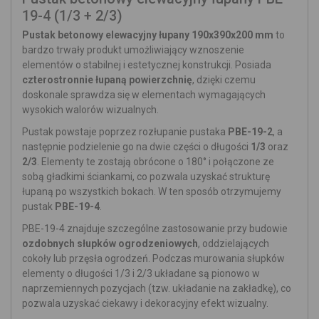
19-4 (1/3 + 2/3)
Pustak betonowy elewacyjny łupany 190x390x200 mm
to
bardzo trwały produkt umożliwiający wznoszenie
elementów o stabilnej i estetycznej konstrukcji. Posiada
czterostronnie łupaną powierzchnię
, dzięki czemu
doskonale sprawdza się w elementach wymagających
wysokich walorów wizualnych.
Pustak powstaje poprzez rozłupanie pustaka
PBE-19-2
, a
następnie podzielenie go na dwie części o długości
1/3
oraz
2/3
. Elementy te zostają obrócone o 180° i połączone ze
sobą gładkimi ściankami, co pozwala uzyskać strukturę
łupaną po wszystkich bokach. W ten sposób otrzymujemy
pustak
PBE-19-4
.
PBE-19-4 znajduje szczególne zastosowanie przy budowie
ozdobnych słupków ogrodzeniowych
, oddzielających
cokoły lub przęsła ogrodzeń. Podczas murowania słupków
elementy o długości 1/3 i 2/3 układane są pionowo w
naprzemiennych pozycjach (tzw. układanie na zakładkę), co
pozwala uzyskać ciekawy i dekoracyjny efekt wizualny.