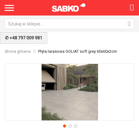
✆ +48 797 009 981
Strona główna
Płyta tarasowa GOLIAT soft grey 60x60x2cm
Przejdź
Pr
na
na
koniec
po
galerii
ga