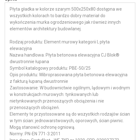
Płyta gładka w kolorze szarym 500x250x80 dostępna we
wszystkich kolorach to bardzo dobry materiał do
wykończenia murka ogrodzeniowego jak również innych
elementów architektury budowlanej.
Rodzaj produktu: Element murowy kategorii I, płyta
elewacyjna
Nazwa handlowa: Płyta betonowa elewacyjna CJ Blok®
dwustronnie łupana
Symbol katalogowy produktu: PBE-50/25
Opis produktu: Wibroprasowana płyta betonowa elewacyjna
z fakturą łupaną dwustronnie
Zastosowanie: W budownictwie ogólnym, lądowym i wodnym
w konstrukcjach murowych: tynkowanych lub
nietynkowanych przenoszących obciążenia i nie
przenoszących obciążeń.
Elementy te przystosowane są do wszystkich rodzajów ścian
w tym ścian: jednowarstwowych, oporowych, ścian piwnic.
Mogą stanowić ochronę ogniową.
Normy: PN-EN 771-3:2011