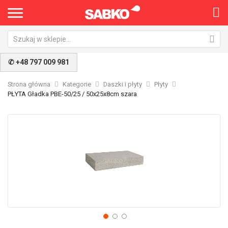
✆ +48 797 009 981
Strona główna
Kategorie
Daszki i płyty
Płyty
PŁYTA Gładka PBE-50/25 / 50x25x8cm szara
Przejdź
Pr
na
na
koniec
po
galerii
ga