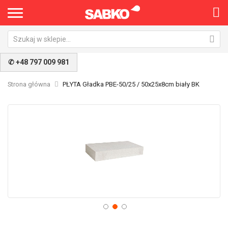
✆ +48 797 009 981
Strona główna
PŁYTA Gładka PBE-50/25 / 50x25x8cm biały BK
Przejdź
Pr
na
na
koniec
po
galerii
ga