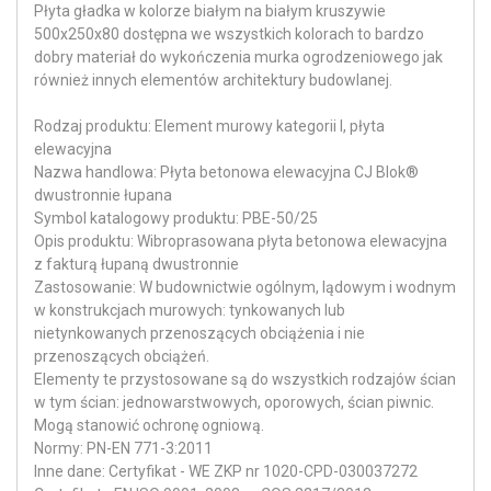
Płyta gładka w kolorze białym na białym kruszywie
500x250x80 dostępna we wszystkich kolorach to bardzo
dobry materiał do wykończenia murka ogrodzeniowego jak
również innych elementów architektury budowlanej.
Rodzaj produktu: Element murowy kategorii I, płyta
elewacyjna
Nazwa handlowa: Płyta betonowa elewacyjna CJ Blok®
dwustronnie łupana
Symbol katalogowy produktu: PBE-50/25
Opis produktu: Wibroprasowana płyta betonowa elewacyjna
z fakturą łupaną dwustronnie
Zastosowanie: W budownictwie ogólnym, lądowym i wodnym
w konstrukcjach murowych: tynkowanych lub
nietynkowanych przenoszących obciążenia i nie
przenoszących obciążeń.
Elementy te przystosowane są do wszystkich rodzajów ścian
w tym ścian: jednowarstwowych, oporowych, ścian piwnic.
Mogą stanowić ochronę ogniową.
Normy: PN-EN 771-3:2011
Inne dane: Certyfikat - WE ZKP nr 1020-CPD-030037272