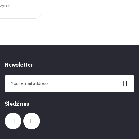
zynie
Brak w magazynie
Dodaj
do
Ulubionych
Newsletter
Śledź nas