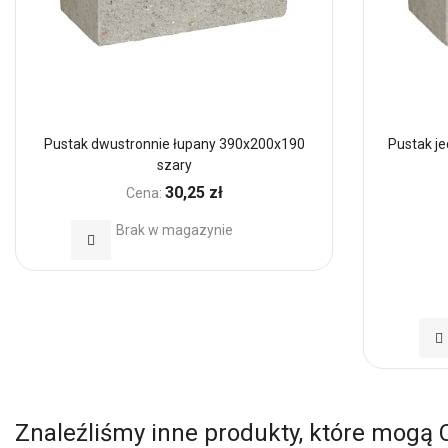
Pustak dwustronnie łupany 390x200x190
Pustak j
szary
30,25 zł
Cena:
Brak w magazynie
Dodaj
do
Ulubionych
Do
d
Ul
Znaleźliśmy inne produkty, które mogą 