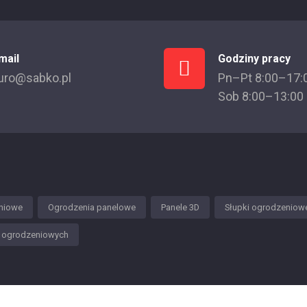
mail
Godziny pracy
uro@sabko.pl
Pn–Pt 8:00–17:
Sob 8:00–13:00
niowe
Ogrodzenia panelowe
Panele 3D
Słupki ogrodzeniow
w ogrodzeniowych