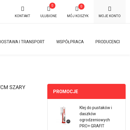
0
0
KONTAKT
ULUBIONE
MÓJ KOSZYK
MOJE KONTO
DOSTAWA I TRANSPORT
WSPÓŁPRACA
PRODUCENCI
7CM SZARY
PROMOCJE
Klej do pustaków i
daszków
ogrodzeniowych
PRO+ GRAFIT