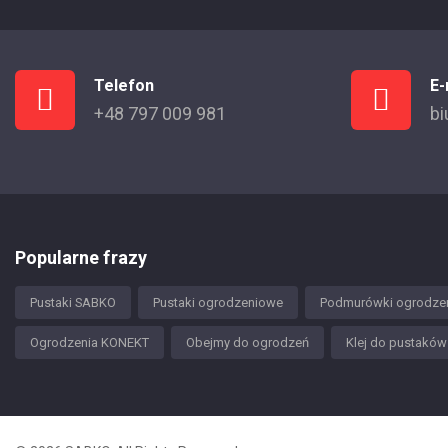
Telefon
E-
+48 797 009 981
bi
Popularne frazy
Pustaki SABKO
Pustaki ogrodzeniowe
Podmurówki ogrodze
Ogrodzenia KONEKT
Obejmy do ogrodzeń
Klej do pustakó