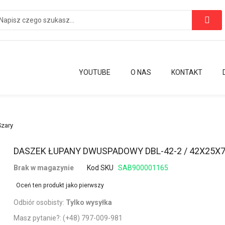
YOUTUBE
O NAS
KONTAKT
zary
Przejdź
DASZEK ŁUPANY DWUSPADOWY DBL-42-2 / 42X25X
na
Brak w magazynie
Kod SKU
SAB900001165
początek
galerii
Oceń ten produkt jako pierwszy
Odbiór osobisty:
Tylko wysyłka
Masz pytanie?:
(+48) 797-009-981