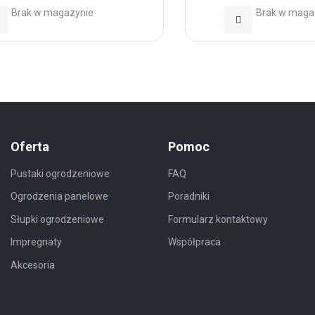
Brak w magazynie
Brak w maga
daj
Dodaj
o
do
ubionych
Ulubionych
Oferta
Pomoc
Pustaki ogrodzeniowe
FAQ
Ogrodzenia panelowe
Poradniki
Słupki ogrodzeniowe
Formularz kontaktowy
Impregnaty
Współpraca
Akcesoria