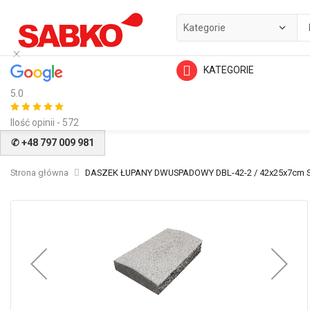
KATEGORIE
5.0
Ilość opinii - 572
✆ +48 797 009 981
Strona główna
DASZEK ŁUPANY DWUSPADOWY DBL-42-2 / 42x25x7cm S
Przejdź
na
koniec
galerii