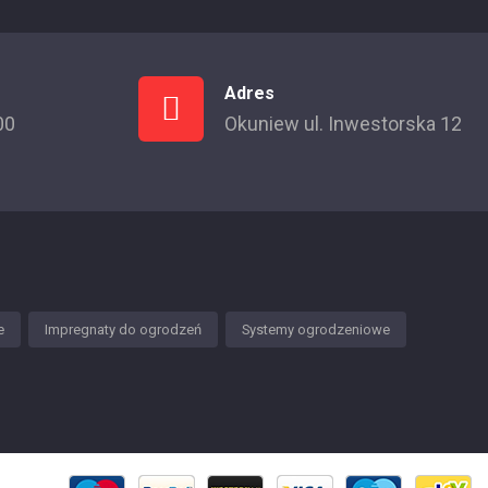
Adres
00
Okuniew ul. Inwestorska 12
e
Impregnaty do ogrodzeń
Systemy ogrodzeniowe