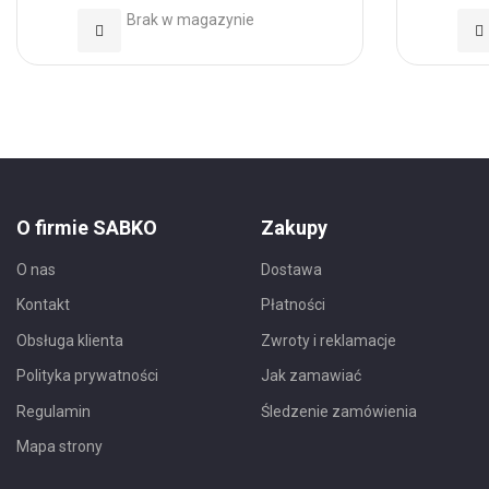
Brak w magazynie
Dodaj
Do
do
d
Ulubionych
Ul
O firmie SABKO
Zakupy
O nas
Dostawa
Kontakt
Płatności
Obsługa klienta
Zwroty i reklamacje
Polityka prywatności
Jak zamawiać
Regulamin
Śledzenie zamówienia
Mapa strony