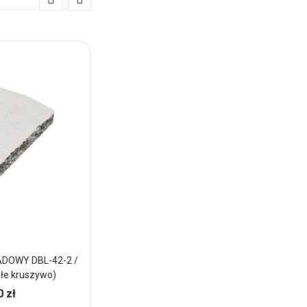
DOWY DBL-42-2 /
DASZEK ŁUPANY DWUSPADOWY DBL-42-2
ałe kruszywo)
42x25x7cm Beżowy
0 zł
45,41 zł
Cena: