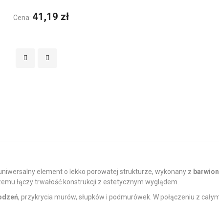
41,19 zł
Cena:
uniwersalny element o lekko porowatej strukturze, wykonany z
barwion
 czemu łączy trwałość konstrukcji z estetycznym wyglądem.
odzeń
, przykrycia murów, słupków i podmurówek. W połączeniu z cał