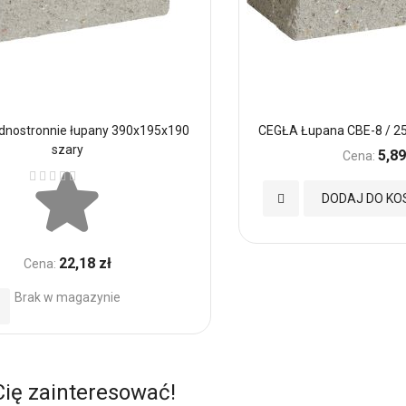
ednostronnie łupany 390x195x190
CEGŁA Łupana CBE-8 / 2
szary
5,89
Cena:
Ocena:
Dodaj
DODAJ DO KO
do
22,18 zł
Cena:
Ulubionych
Brak w magazynie
daj
o
ubionych
Cię zainteresować!