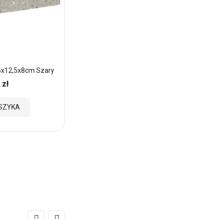
5x12,5x8cm Szary
Pustak dwustronnie łupany narożny
290x90x190 szary
 zł
18,77 zł
Cena:
SZYKA
Brak w magazynie
Dodaj
do
Ulubionych