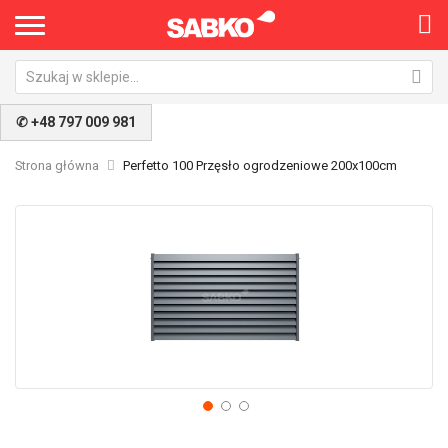
✆ +48 797 009 981
Strona główna
Perfetto 100 Przęsło ogrodzeniowe 200x100cm
Przejdź
Pr
na
na
koniec
po
galerii
ga