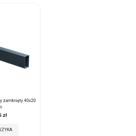
wy zamknięty 40x20
m
5 zł
SZYKA