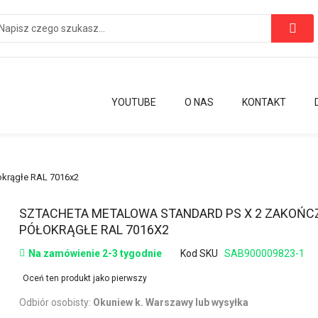
YOUTUBE
O NAS
KONTAKT
okrągłe RAL 7016x2
Przejdź
SZTACHETA METALOWA STANDARD PS X 2 ZAKOŃC
na
PÓŁOKRĄGŁE RAL 7016X2
początek
Na zamówienie 2-3 tygodnie
Kod SKU
SAB900009823-1
galerii
Oceń ten produkt jako pierwszy
Odbiór osobisty:
Okuniew k. Warszawy lub wysyłka