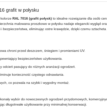
 grafit w połysku
kolorze
RAL 7016 (grafit połysk)
to idealne rozwiązanie dla osób cen
erzchnia malowana proszkowo w połysku nadaje elegancki wygląd oraz
 i bezpieczeństwa, eliminując ostre krawędzie, dzięki czemu sztacheta
owa chroni przed deszczem, śniegiem i promieniami UV.
zapewniający bezpieczeństwo użytkowania.
y odcień pasujący do różnych aranżacji ogrodzeń.
iminuje konieczność częstego odnawiania.
ych, co pozwala na szybki i wygodny montaż.
doskonały wybór do nowoczesnych ogrodzeń przydomowych, komercyjnych
iając długotrwałe użytkowanie przy minimalnej konserwacji.