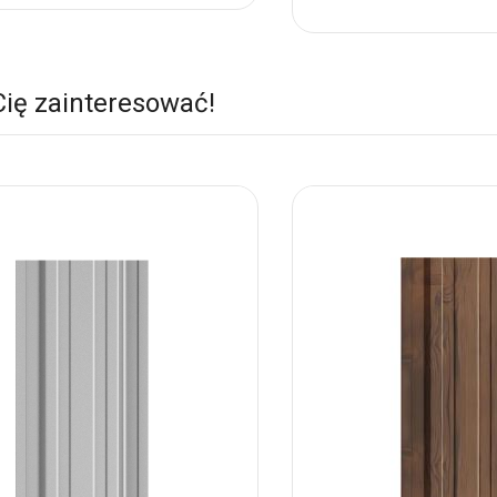
do
nych
Ulubionych
Cię zainteresować!