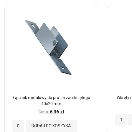
Łącznik metalowy do profila zamkniętego
Wkręty 
40×20 mm
6,36 zł
Cena:
Dodaj
Dodaj
DODAJ DO KOSZYKA
do