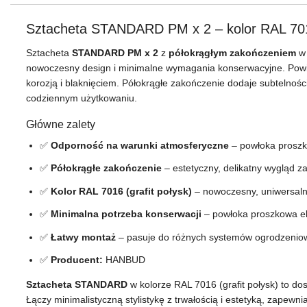
Sztacheta STANDARD PM x 2 – kolor RAL 7016
Sztacheta
STANDARD PM x 2
z
półokrągłym zakończeniem
w 
nowoczesny design i minimalne wymagania konserwacyjne. Powi
korozją i blaknięciem. Półokrągłe zakończenie dodaje subtelności
codziennym użytkowaniu.
Główne zalety
✅
Odporność na warunki atmosferyczne
– powłoka proszk
✅
Półokrągłe zakończenie
– estetyczny, delikatny wygląd 
✅
Kolor RAL 7016 (grafit połysk)
– nowoczesny, uniwersaln
✅
Minimalna potrzeba konserwacji
– powłoka proszkowa el
✅
Łatwy montaż
– pasuje do różnych systemów ogrodzeniow
✅
Producent:
HANBUD
Sztacheta STANDARD
w kolorze RAL 7016 (grafit połysk) to 
Łączy minimalistyczną stylistykę z trwałością i estetyką, zapewn