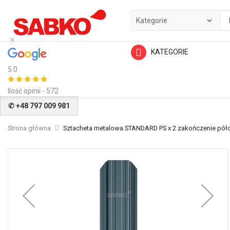
KATEGORIE
5.0
Ilość opinii - 572
✆ +48 797 009 981
Strona główna
Sztacheta metalowa STANDARD PS x 2 zakończenie pół
Przejdź
na
koniec
galerii