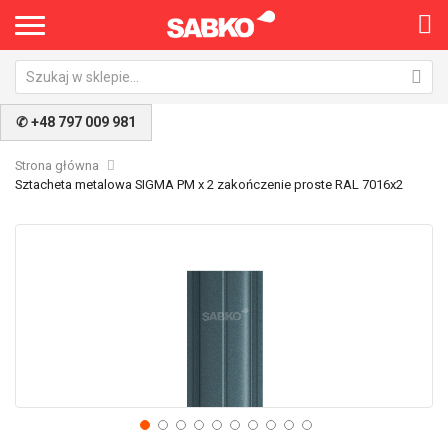
✆ +48 797 009 981
Strona główna
Sztacheta metalowa SIGMA PM x 2 zakończenie proste RAL 7016x2
Przejdź
Pr
na
na
koniec
po
galerii
ga