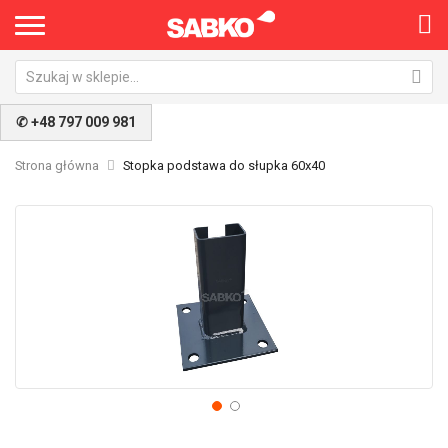
✆ +48 797 009 981
Strona główna
Stopka podstawa do słupka 60x40
Przejdź
Pr
na
na
koniec
po
galerii
ga