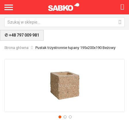
✆ +48 797 009 981
Strona główna
Pustak trzystronnie łupany 195x200x190 Beżowy
Przejdź
Pr
na
na
koniec
po
galerii
ga