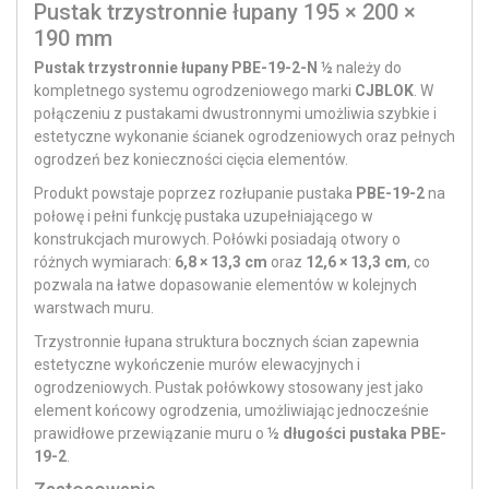
Pustak trzystronnie łupany 195 × 200 ×
190 mm
Pustak trzystronnie łupany PBE-19-2-N ½
należy do
kompletnego systemu ogrodzeniowego marki
CJBLOK
. W
połączeniu z pustakami dwustronnymi umożliwia szybkie i
estetyczne wykonanie ścianek ogrodzeniowych oraz pełnych
ogrodzeń bez konieczności cięcia elementów.
Produkt powstaje poprzez rozłupanie pustaka
PBE-19-2
na
połowę i pełni funkcję pustaka uzupełniającego w
konstrukcjach murowych. Połówki posiadają otwory o
różnych wymiarach:
6,8 × 13,3 cm
oraz
12,6 × 13,3 cm
, co
pozwala na łatwe dopasowanie elementów w kolejnych
warstwach muru.
Trzystronnie łupana struktura bocznych ścian zapewnia
estetyczne wykończenie murów elewacyjnych i
ogrodzeniowych. Pustak połówkowy stosowany jest jako
element końcowy ogrodzenia, umożliwiając jednocześnie
prawidłowe przewiązanie muru o
½ długości pustaka PBE-
19-2
.