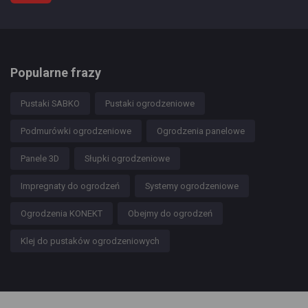
Popularne frazy
Pustaki SABKO
Pustaki ogrodzeniowe
Podmurówki ogrodzeniowe
Ogrodzenia panelowe
Panele 3D
Słupki ogrodzeniowe
Impregnaty do ogrodzeń
Systemy ogrodzeniowe
Ogrodzenia KONEKT
Obejmy do ogrodzeń
Klej do pustaków ogrodzeniowych