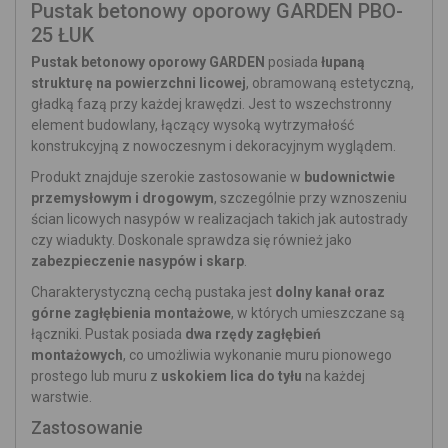
Pustak betonowy oporowy GARDEN PBO-
25 ŁUK
Pustak betonowy oporowy GARDEN
posiada
łupaną
strukturę na powierzchni licowej
, obramowaną estetyczną,
gładką fazą przy każdej krawędzi. Jest to wszechstronny
element budowlany, łączący wysoką wytrzymałość
konstrukcyjną z nowoczesnym i dekoracyjnym wyglądem.
Produkt znajduje szerokie zastosowanie w
budownictwie
przemysłowym i drogowym
, szczególnie przy wznoszeniu
ścian licowych nasypów w realizacjach takich jak autostrady
czy wiadukty. Doskonale sprawdza się również jako
zabezpieczenie nasypów i skarp
.
Charakterystyczną cechą pustaka jest
dolny kanał oraz
górne zagłębienia montażowe
, w których umieszczane są
łączniki. Pustak posiada
dwa rzędy zagłębień
montażowych
, co umożliwia wykonanie muru pionowego
prostego lub muru z
uskokiem lica do tyłu
na każdej
warstwie.
Zastosowanie