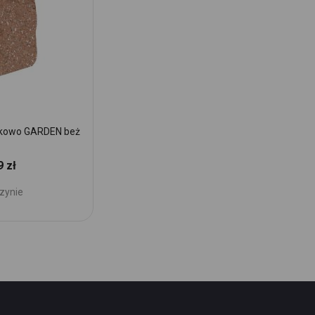
ukowo GARDEN beż
Pustak oporowy łupany łukowo GARDEN bi
bk 1/2
9 zł
21,87 zł
Cena:
zynie
Brak w magazynie
Dodaj
do
Ulubionych