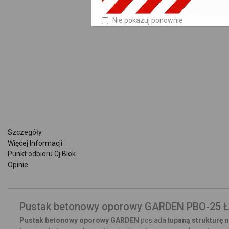
Nie pokazuj ponownie
Szczegóły
Więcej Informacji
Punkt odbioru Cj Blok
Opinie
Pustak betonowy oporowy GARDEN PBO-25 
Pustak betonowy oporowy GARDEN
posiada
łupaną strukturę 