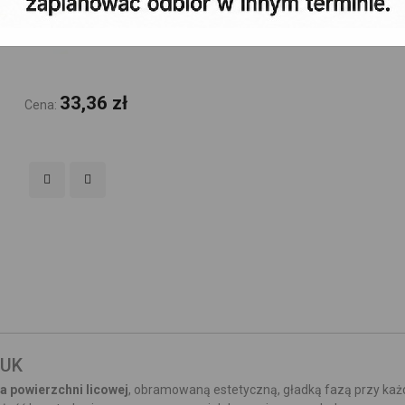
33,36 zł
Cena:
ŁUK
na powierzchni licowej
, obramowaną estetyczną, gładką fazą przy każd