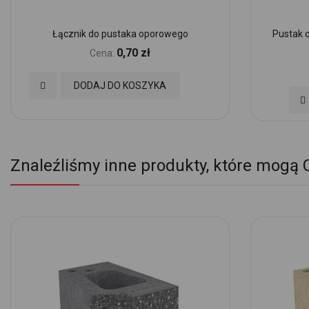
Łącznik do pustaka oporowego
Pustak 
0,70 zł
Cena:
Dodaj
DODAJ DO KOSZYKA
Do
do
d
Ulubionych
Ul
Znaleźliśmy inne produkty, które mogą 