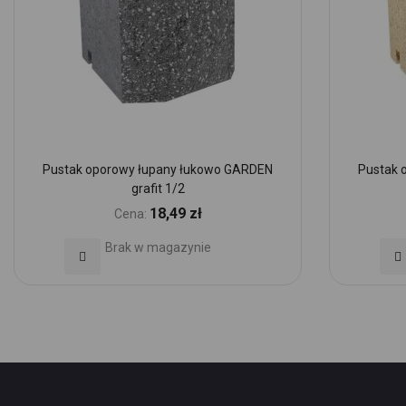
Pustak oporowy łupany łukowo GARDEN
Pustak 
grafit 1/2
18,49 zł
Cena:
Brak w magazynie
Dodaj
Do
do
d
Ulubionych
Ul