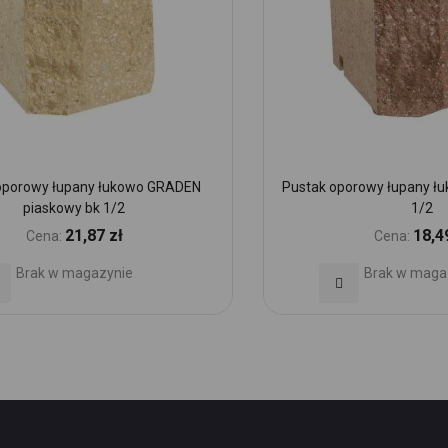
oporowy łupany łukowo GRADEN
Pustak oporowy łupany ł
piaskowy bk 1/2
1/2
21,87 zł
18,4
Cena:
Cena:
Brak w magazynie
Brak w maga
daj
Dodaj
o
do
ubionych
Ulubionych