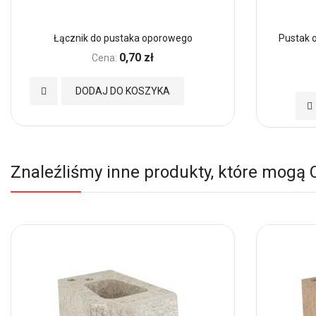
Łącznik do pustaka oporowego
Pustak 
0,70 zł
Cena:
Dodaj
DODAJ DO KOSZYKA
Do
do
d
Ulubionych
Ul
Znaleźliśmy inne produkty, które mogą 