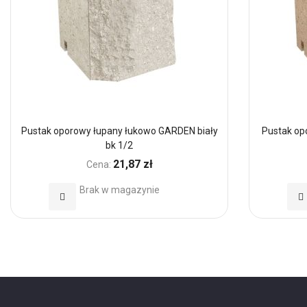
Pustak oporowy łupany łukowo GARDEN biały
Pustak op
bk 1/2
21,87 zł
Cena:
Brak w magazynie
Dodaj
Do
do
d
Ulubionych
Ul