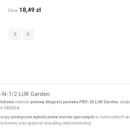
18,49 zł
Cena:
5-N-1/2 ŁUK Garden
 łukowo
stanowi
połowę długości pustaka PBO-25 ŁUK Garden
, dzię
ch GARDEN.
iwiają
estetyczne wykończenie murów oporowych
w różnorodnych ar
 licowej oraz spójność wizualną całej konstrukcji.