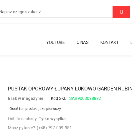
YOUTUBE
O NAS
KONTAKT
Przejdź
PUSTAK OPOROWY ŁUPANY ŁUKOWO GARDEN RUBIN
na
Brak w magazynie
Kod SKU
SAB9003098892
początek
galerii
Oceń ten produkt jako pierwszy
Odbiór osobisty:
Tylko wysyłka
Masz pytanie?:
(+48) 797-009-981