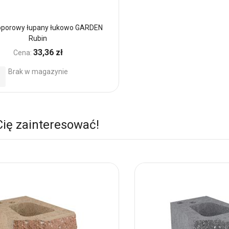
oporowy łupany łukowo GARDEN
Rubin
33,36 zł
Cena:
Brak w magazynie
daj
o
ubionych
Cię zainteresować!