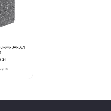
 łukowo GARDEN
Pustak oporowy łupany łukowo GRADE
2
piaskowy bk 1/2
9 zł
21,87 zł
Cena:
zynie
Brak w magazynie
Dodaj
do
Ulubionych