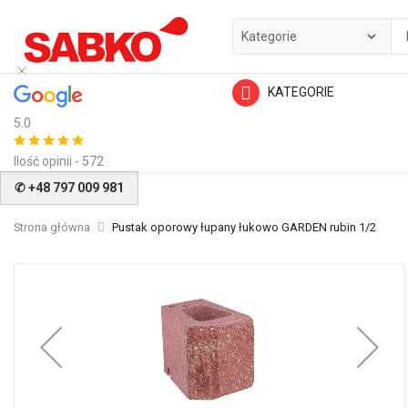
KATEGORIE
5.0
Ilość opinii - 572
✆ +48 797 009 981
Strona główna
Pustak oporowy łupany łukowo GARDEN rubin 1/2
Przejdź
na
koniec
galerii