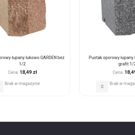
orowy łupany łukowo GARDEN beż
Pustak oporowy łupany
1/2
grafit 1/
18,49 zł
18,4
Cena:
Cena:
Brak w magazynie
Brak w maga
daj
Dodaj
o
do
ubionych
Ulubionych