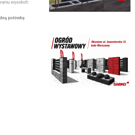
waniu wysokich
edną połówkę