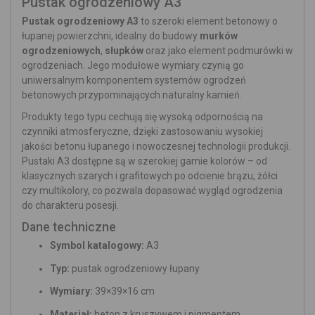
Pustak ogrodzeniowy A3
Pustak ogrodzeniowy A3
to szeroki element betonowy o
łupanej powierzchni, idealny do budowy
murków
ogrodzeniowych
,
słupków
oraz jako element podmurówki w
ogrodzeniach. Jego modułowe wymiary czynią go
uniwersalnym komponentem systemów ogrodzeń
betonowych przypominających naturalny kamień.
Produkty tego typu cechują się wysoką odpornością na
czynniki atmosferyczne, dzięki zastosowaniu wysokiej
jakości betonu łupanego i nowoczesnej technologii produkcji.
Pustaki A3 dostępne są w szerokiej gamie kolorów – od
klasycznych szarych i grafitowych po odcienie brązu, żółci
czy multikolory, co pozwala dopasować wygląd ogrodzenia
do charakteru posesji.
Dane techniczne
Symbol katalogowy:
A3
Typ:
pustak ogrodzeniowy łupany
Wymiary:
39×39×16 cm
Materiał:
beton z kruszywem i pigmentem