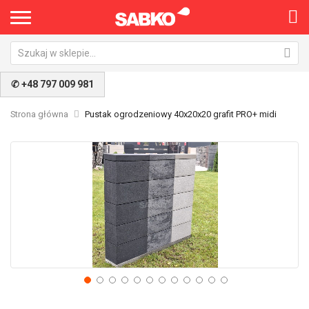
✆ +48 797 009 981
Strona główna
Pustak ogrodzeniowy 40x20x20 grafit PRO+ midi
Przejdź
Pr
na
na
koniec
po
galerii
ga