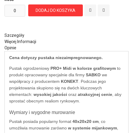
DODAJ DO KOSZYKA
Szczegóły
Więcej Informacji
Opinie
Cena dotyczy pustaka niezaimpregnowanego.
Pustak ogrodzeniowy
PRO+ Midi w kolorze grafitowym
to
produkt opracowany specjalnie dla firmy
SABKO
we
współpracy z producentem
KONEKT
. Podczas jego
projektowania skupiono się na dwóch kluczowych
elementach:
wysokiej jakości
oraz
atrakcyjnej cenie
, aby
sprostać obecnym realiom rynkowym.
Wymiary i wygodne murowanie
Pustak posiada popularny format
40x20x20 cm
, co
umożliwia murowanie zarówno
w systemie mijankowym
,