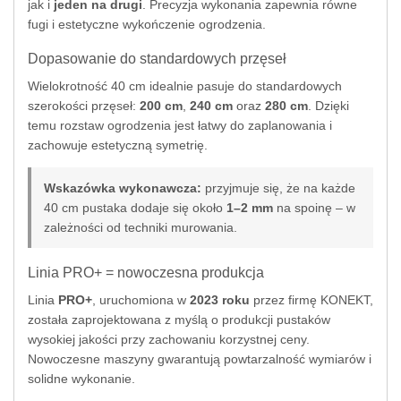
jak i
jeden na drugi
. Precyzja wykonania zapewnia równe
fugi i estetyczne wykończenie ogrodzenia.
Dopasowanie do standardowych przęseł
Wielokrotność 40 cm idealnie pasuje do standardowych
szerokości przęseł:
200 cm
,
240 cm
oraz
280 cm
. Dzięki
temu rozstaw ogrodzenia jest łatwy do zaplanowania i
zachowuje estetyczną symetrię.
Wskazówka wykonawcza:
przyjmuje się, że na każde
40 cm pustaka dodaje się około
1–2 mm
na spoinę – w
zależności od techniki murowania.
Linia PRO+ = nowoczesna produkcja
Linia
PRO+
, uruchomiona w
2023 roku
przez firmę KONEKT,
została zaprojektowana z myślą o produkcji pustaków
wysokiej jakości przy zachowaniu korzystnej ceny.
Nowoczesne maszyny gwarantują powtarzalność wymiarów i
solidne wykonanie.