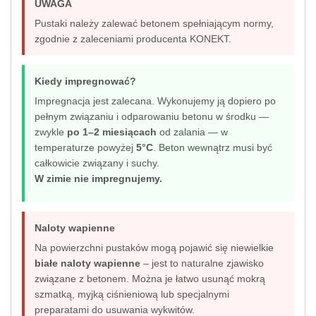
UWAGA
Pustaki należy zalewać betonem spełniającym normy,
zgodnie z zaleceniami producenta KONEKT.
Kiedy impregnować?
Impregnacja jest zalecana. Wykonujemy ją dopiero po
pełnym związaniu i odparowaniu betonu w środku —
zwykle
po 1–2 miesiącach
od zalania — w
temperaturze powyżej
5°C
. Beton wewnątrz musi być
całkowicie związany i suchy.
W zimie nie impregnujemy.
Naloty wapienne
Na powierzchni pustaków mogą pojawić się niewielkie
białe naloty wapienne
– jest to naturalne zjawisko
związane z betonem. Można je łatwo usunąć mokrą
szmatką, myjką ciśnieniową lub specjalnymi
preparatami do usuwania wykwitów.