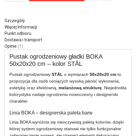
Szczegóły
Więcej Informacji
Punkt odbioru
Dostawa i transport
Opinie
1
Pustak ogrodzeniowy gładki BOKA
50x20x20 cm – kolor STÅL
Pustak ogrodzeniowy
STÅL
o wymiarach
50x20x20 cm
to
propozycja dla osób ceniących wysoką jakość wykonania,
estetykę oraz efektowną,
melanżową strukturę
. Niejednolita
kolorystyka nadaje ogrodzeniu nowoczesny i designerski
charakter.
Linia BOKA – designerska paleta barw
Linia BOKA wyróżnia się nieoczywistą paletą kolorów, dzięki
której system ogrodzeniowy stanowi nie tylko funkcjonalne
zabezpieczenie posesji, ale również element dekoracyjny