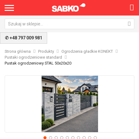
✆ +48 797 009 981
Strona główna
Produkty
Ogrodzenia gładkie KONEKT
Pustaki ogrodzeniowe standard
Pustak ogrodzeniowy STAL 50x20x20
Przejdź
Pr
na
na
koniec
po
galerii
ga