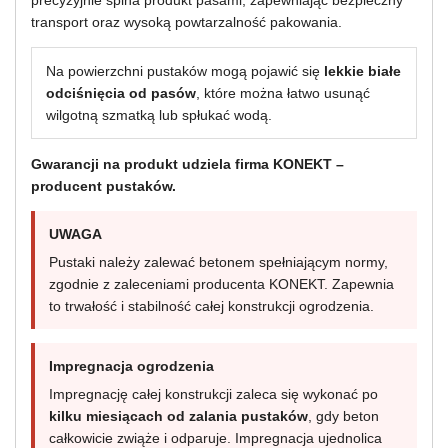
precyzyjnie spina produkt pasami, zapewniając bezpieczny
transport oraz wysoką powtarzalność pakowania.
Na powierzchni pustaków mogą pojawić się
lekkie białe
odciśnięcia od pasów
, które można łatwo usunąć
wilgotną szmatką lub spłukać wodą.
Gwarancji na produkt udziela firma KONEKT –
producent pustaków.
UWAGA
Pustaki należy zalewać betonem spełniającym normy,
zgodnie z zaleceniami producenta KONEKT. Zapewnia
to trwałość i stabilność całej konstrukcji ogrodzenia.
Impregnacja ogrodzenia
Impregnację całej konstrukcji zaleca się wykonać po
kilku miesiącach od zalania pustaków
, gdy beton
całkowicie zwiąże i odparuje. Impregnacja ujednolica