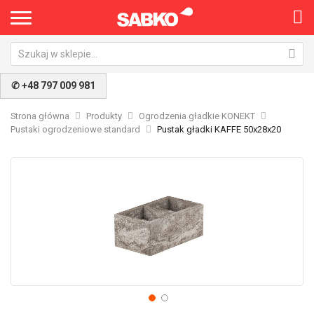
✆ +48 797 009 981
Strona główna
Produkty
Ogrodzenia gładkie KONEKT
Pustaki ogrodzeniowe standard
Pustak gładki KAFFE 50x28x20
Przejdź
Pr
na
na
koniec
po
galerii
ga