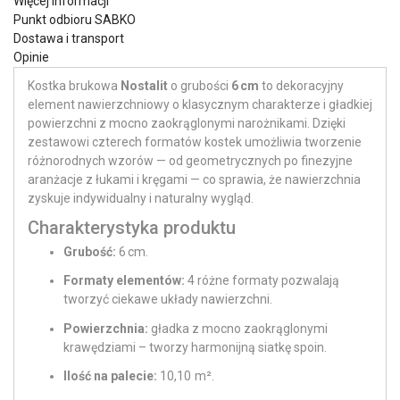
Więcej Informacji
Punkt odbioru SABKO
Dostawa i transport
Opinie
Kostka brukowa
Nostalit
o grubości
6 cm
to dekoracyjny
element nawierzchniowy o klasycznym charakterze i gładkiej
powierzchni z mocno zaokrąglonymi narożnikami. Dzięki
zestawowi czterech formatów kostek umożliwia tworzenie
różnorodnych wzorów — od geometrycznych po finezyjne
aranżacje z łukami i kręgami — co sprawia, że nawierzchnia
zyskuje indywidualny i naturalny wygląd.
Charakterystyka produktu
Grubość:
6 cm.
Formaty elementów:
4 różne formaty pozwalają
tworzyć ciekawe układy nawierzchni.
Powierzchnia:
gładka z mocno zaokrąglonymi
krawędziami – tworzy harmonijną siatkę spoin.
Ilość na palecie:
10,10 m².