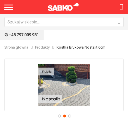
✆ +48 797 009 981
Strona główna
Produkty
Kostka Brukowa Nostalit 6cm
Przejdź
Pr
na
na
koniec
po
galerii
ga