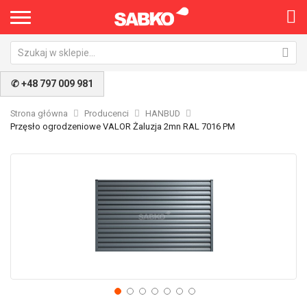
✆ +48 797 009 981
Strona główna
Producenci
HANBUD
Przęsło ogrodzeniowe VALOR Żaluzja 2mn RAL 7016 PM
Przejdź
Pr
na
na
koniec
po
galerii
ga