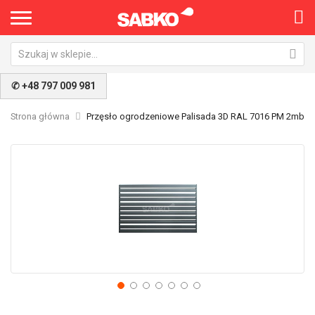
✆ +48 797 009 981
Strona główna
Przęsło ogrodzeniowe Palisada 3D RAL 7016 PM 2mb
Przejdź
Pr
na
na
koniec
po
galerii
ga