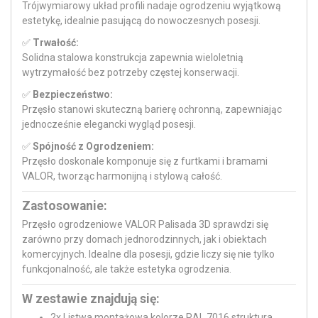
Trójwymiarowy układ profili nadaje ogrodzeniu wyjątkową
estetykę, idealnie pasującą do nowoczesnych posesji.
✅
Trwałość:
Solidna stalowa konstrukcja zapewnia wieloletnią
wytrzymałość bez potrzeby częstej konserwacji.
✅
Bezpieczeństwo:
Przęsło stanowi skuteczną barierę ochronną, zapewniając
jednocześnie elegancki wygląd posesji.
✅
Spójność z Ogrodzeniem:
Przęsło doskonale komponuje się z furtkami i bramami
VALOR, tworząc harmonijną i stylową całość.
Zastosowanie:
Przęsło ogrodzeniowe VALOR Palisada 3D sprawdzi się
zarówno przy domach jednorodzinnych, jak i obiektach
komercyjnych. Idealne dla posesji, gdzie liczy się nie tylko
funkcjonalność, ale także estetyka ogrodzenia.
W zestawie znajdują się:
2x Listwa montażowa kolorze RAL 7016 struktura