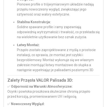
Pionowe profile o trójwymiarowym układzie nadają
przęsłu nowoczesny wygląd, zwiększając jego
sztywność oraz walory estetyczne.
Stabilna Konstrukcja:
Solidne spawane profile i ramy zapewniają
odpowiednią wytrzymałość i trwałość, co przekłada się
na wieloletnie użytkowanie bez oznak zużycia.
Łatwy Montaż:
Przęsło zostało zaprojektowane z myślą o prostocie
instalacji, co sprawia, że montaż jest szybki i
bezproblemowy. Montaż wykonuje się we własnym
zakresie montująć listwy montażowe do słupka a
następnie wypełniając je palisadami poziomymi 3D
Zalety Przęsła VALOR Palisada 3D:
✅
Odporność na Warunki Atmosferyczne:
Ocynk i powłoka proszkowa skutecznie chronią przęsło
przed korozją, promieniowaniem UV i wilgocią.
✅
Nowoczesny Wygląd: