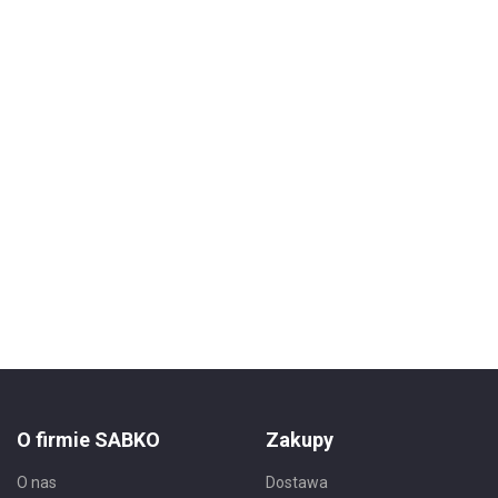
O firmie SABKO
Zakupy
O nas
Dostawa