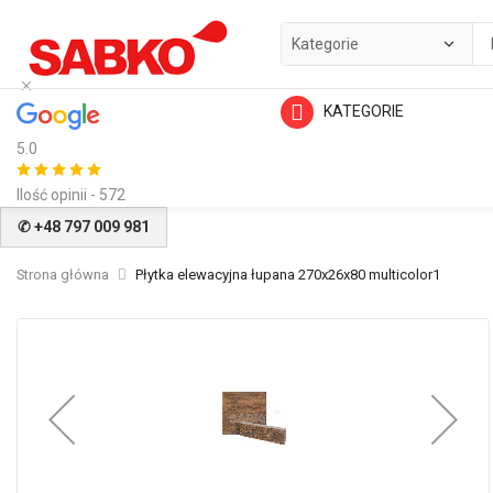
KATEGORIE
5.0
Ilość opinii - 572
✆ +48 797 009 981
Strona główna
Płytka elewacyjna łupana 270x26x80 multicolor1
Przejdź
na
koniec
galerii