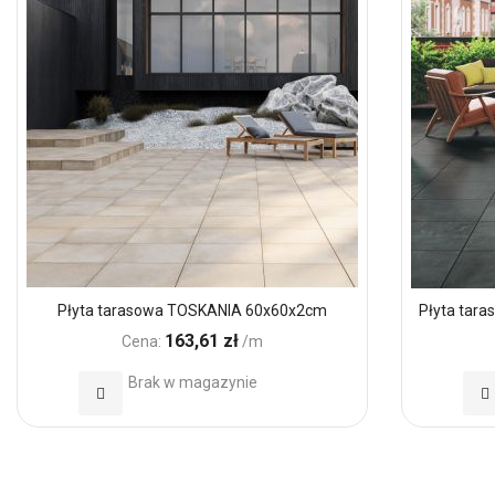
Płyta tarasowa TOSKANIA 60x60x2cm
Płyta tar
163,61 zł
Cena:
/m
Brak w magazynie
Dodaj
Do
do
d
Ulubionych
Ul