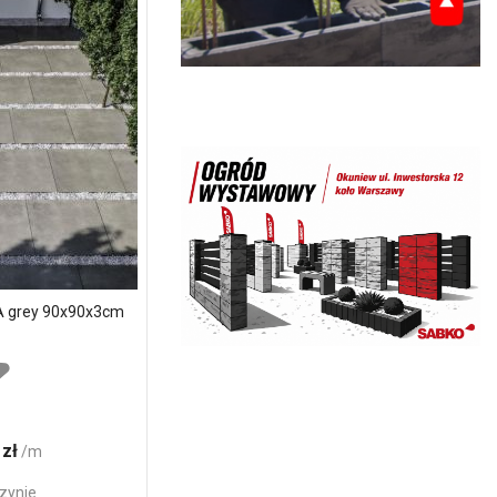
A grey 90x90x3cm
 zł
/m
zynie