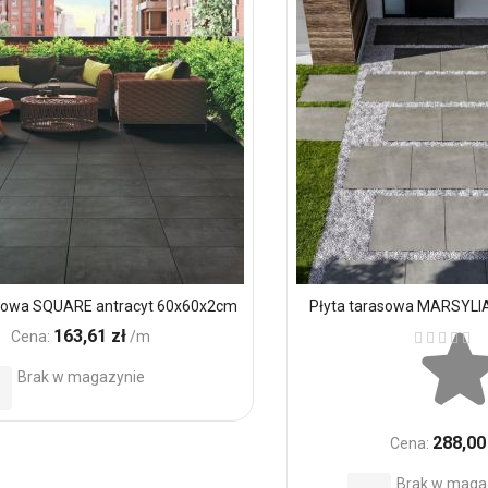
asowa SQUARE antracyt 60x60x2cm
Płyta tarasowa MARSYLI
Ocena:
163,61 zł
Cena:
/m
Brak w magazynie
daj
o
288,00
Cena:
ubionych
Brak w maga