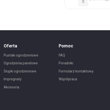
Dodaj
do
Ulubionych
Oferta
Pomoc
Pustaki ogrodzeniowe
FAQ
Ogrodzenia panelowe
Poradniki
Słupki ogrodzeniowe
Formularz kontaktowy
Impregnaty
Współpraca
Akcesoria