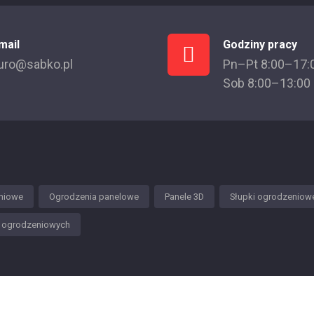
mail
Godziny pracy
uro@sabko.pl
Pn–Pt 8:00–17:
Sob 8:00–13:00
niowe
Ogrodzenia panelowe
Panele 3D
Słupki ogrodzeniow
w ogrodzeniowych