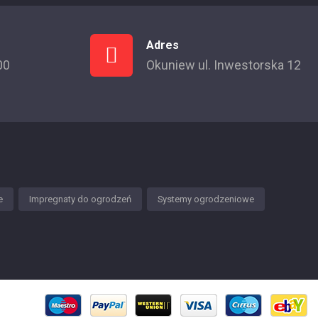
Adres
00
Okuniew ul. Inwestorska 12
e
Impregnaty do ogrodzeń
Systemy ogrodzeniowe