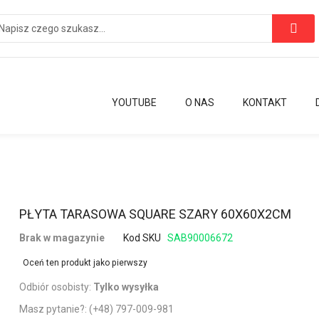
YOUTUBE
O NAS
KONTAKT
Przejdź
PŁYTA TARASOWA SQUARE SZARY 60X60X2CM
na
Brak w magazynie
Kod SKU
SAB90006672
początek
galerii
Oceń ten produkt jako pierwszy
Odbiór osobisty:
Tylko wysyłka
Masz pytanie?:
(+48) 797-009-981