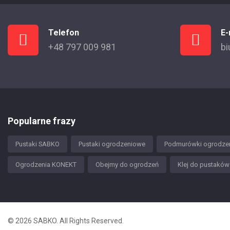
Telefon
E-
+48 797 009 981
bi
Popularne frazy
Pustaki SABKO
Pustaki ogrodzeniowe
Podmurówki ogrodze
Ogrodzenia KONEKT
Obejmy do ogrodzeń
Klej do pustakó
© 2026 SABKO. All Rights Reserved.