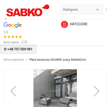
KATEGORIE
5.0
Ilość opinii - 572
✆ +48 797 009 981
Strona główna
Płyta tarasowa SQUARE szary 60x60x2cm
Przejdź
na
koniec
galerii