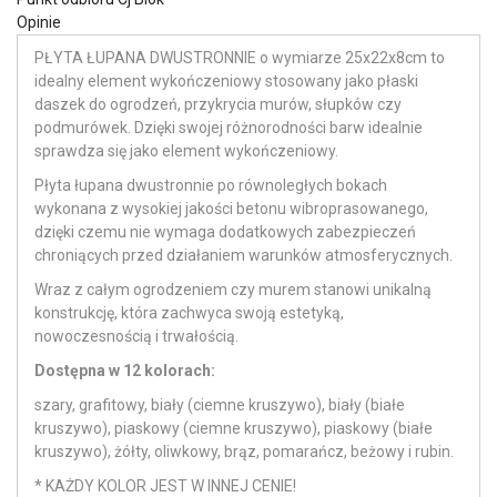
Opinie
PŁYTA ŁUPANA DWUSTRONNIE o wymiarze 25x22x8cm to
idealny element wykończeniowy stosowany jako płaski
daszek do ogrodzeń, przykrycia murów, słupków czy
podmurówek. Dzięki swojej różnorodności barw idealnie
sprawdza się jako element wykończeniowy.
Płyta łupana dwustronnie po równoległych bokach
wykonana z wysokiej jakości betonu wibroprasowanego,
dzięki czemu nie wymaga dodatkowych zabezpieczeń
chroniących przed działaniem warunków atmosferycznych.
Wraz z całym ogrodzeniem czy murem stanowi unikalną
konstrukcję, która zachwyca swoją estetyką,
nowoczesnością i trwałością.
Dostępna w 12 kolorach:
szary, grafitowy, biały (ciemne kruszywo), biały (białe
kruszywo), piaskowy (ciemne kruszywo), piaskowy (białe
kruszywo), żółty, oliwkowy, brąz, pomarańcz, beżowy i rubin.
* KAŻDY KOLOR JEST W INNEJ CENIE!