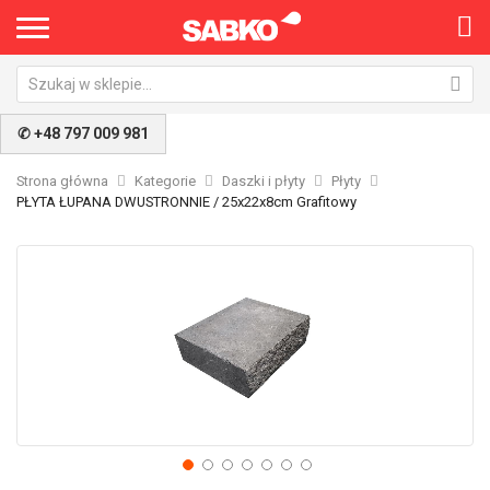
✆ +48 797 009 981
Strona główna
Kategorie
Daszki i płyty
Płyty
PŁYTA ŁUPANA DWUSTRONNIE / 25x22x8cm Grafitowy
Przejdź
Pr
na
na
koniec
po
galerii
ga