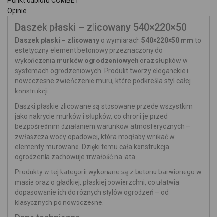
Punkt odbioru COMBET
Opinie
Daszek płaski – zlicowany 540×220×50
Daszek płaski – zlicowany
o wymiarach
540×220×50 mm
to
estetyczny element betonowy przeznaczony do
wykończenia
murków ogrodzeniowych
oraz słupków w
systemach ogrodzeniowych. Produkt tworzy eleganckie i
nowoczesne zwieńczenie muru, które podkreśla styl całej
konstrukcji.
Daszki płaskie zlicowane są stosowane przede wszystkim
jako nakrycie murków i słupków, co chroni je przed
bezpośrednim działaniem warunków atmosferycznych –
zwłaszcza wody opadowej, która mogłaby wnikać w
elementy murowane. Dzięki temu cała konstrukcja
ogrodzenia zachowuje trwałość na lata.
Produkty w tej kategorii wykonane są z betonu barwionego w
masie oraz o gładkiej, płaskiej powierzchni, co ułatwia
dopasowanie ich do różnych stylów ogrodzeń – od
klasycznych po nowoczesne.