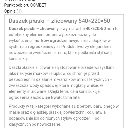
Punkt odbioru COMBET
Opinie
1
Daszek płaski – zlicowany 540×220×50
Daszek płaski – zlicowany
o wymiarach
540×220×50 mm
to
estetyczny element betonowy przeznaczony do
wykończenia
murków ogrodzeniowych
oraz słupków w
systemach ogrodzeniowych. Produkt tworzy eleganckie i
nowoczesne zwieńczenie muru, które podkreśla styl całej
konstrukcji.
Daszki płaskie zlicowane są stosowane przede wszystkim
jako nakrycie murków i słupków, co chroni je przed
bezpośrednim działaniem warunków atmosferycznych –
zwłaszcza wody opadowej, która mogłaby wnikać w
elementy murowane. Dzięki temu cała konstrukcja
ogrodzenia zachowuje trwałość na lata.
Produkty w tej kategorii wykonane są z betonu barwionego w
masie oraz o gładkiej, płaskiej powierzchni, co ułatwia
dopasowanie ich do różnych stylów ogrodzeń – od
klasycznych po nowoczesne.