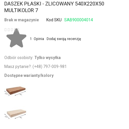
DASZEK PŁASKI - ZLICOWANY 540X220X50
MULTIKOLOR 7
Brak w magazynie
Kod SKU
SAB900004014
Ocena:
1
Opinia
Dodaj swoją recenzję
Odbiór osobisty:
Tylko wysyłka
Masz pytanie?:
(+48) 797-009-981
Dostępne warianty/kolory