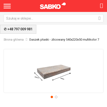
✆ +48 797 009 981
Strona główna
Daszek płaski - zlicowany 540x220x50 multikolor 7
Przejdź
Pr
na
na
koniec
po
galerii
ga