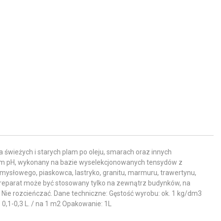
wieżych i starych plam po oleju, smarach oraz innych
m pH, wykonany na bazie wyselekcjonowanych tensydów z
ysłowego, piaskowca, lastryko, granitu, marmuru, trawertynu,
i. Preparat może być stosowany tylko na zewnątrz budynków, na
. Nie rozcieńczać. Dane techniczne: Gęstość wyrobu: ok. 1 kg/dm3
 0,1-0,3 L. / na 1 m2 Opakowanie: 1L