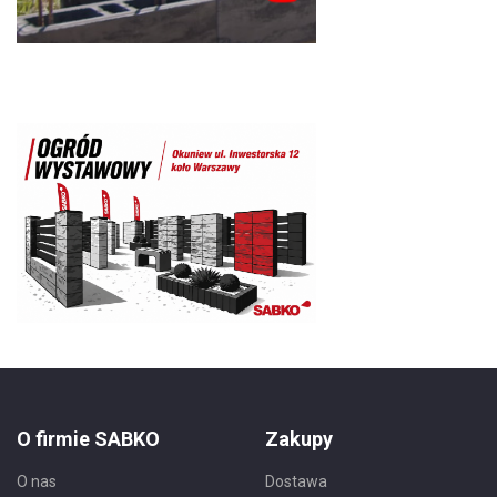
O firmie SABKO
Zakupy
O nas
Dostawa