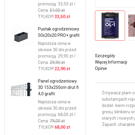
promocją: 33,50 zł /
Cena:
51,00 zł
TYLKO!!!
33,50 zł
Pustak ogrodzeniowy
50x20x20 PRO+ grafit
Najniższa cena w
okresie 30 dni przed
Szczegóły
promocją: 29,90 zł /
Więcej Informacji
Cena:
29,90 zł
Opinie
TYLKO!!!
22,90 zł
Panel ogrodzeniowy
3D 153x250cm drut fi
Zmywacz plam ole
4,0 grafit
substancjach ro
Najniższa cena w
dodat- kiem rozp
okresie 30 dni przed
gresu, klinkieru 
promocją: 68,00 zł /
starych i nowych
Cena:
79,00 zł
Zapach: charakter
TYLKO!!!
68,00 zł