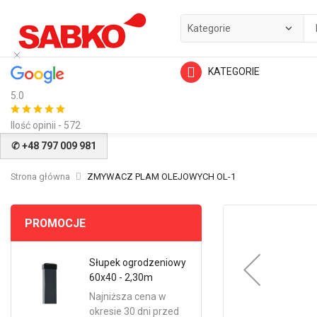
KATEGORIE
5.0
Ilość opinii - 572
✆ +48 797 009 981
Strona główna
ZMYWACZ PLAM OLEJOWYCH OL-1
Przejdź
PROMOCJE
na
koniec
galerii
Słupek ogrodzeniowy
60x40 - 2,30m
Najniższa cena w
okresie 30 dni przed