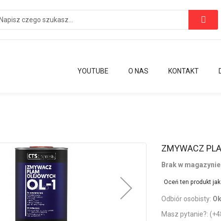
YOUTUBE
O NAS
KONTAKT
Przejdź
ZMYWACZ PLA
na
Brak w magazynie
początek
galerii
Oceń ten produkt ja
Odbiór osobisty:
Ok
Masz pytanie?:
(+4