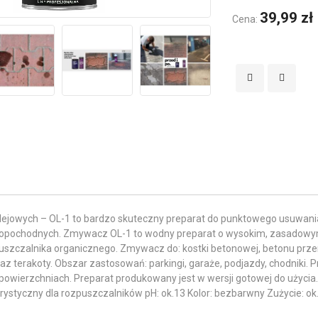
39,99 zł
Cena:
jowych – OL-1 to bardzo skuteczny preparat do punktowego usuwania ś
popochodnych. Zmywacz OL-1 to wodny preparat o wysokim, zasadowy
uszczalnika organicznego. Zmywacz do: kostki betonowej, betonu przem
oraz terakoty. Obszar zastosowań: parkingi, garaże, podjazdy, chodnik
 powierzchniach. Preparat produkowany jest w wersji gotowej do użycia
ystyczny dla rozpuszczalników pH: ok.13 Kolor: bezbarwny Zużycie: ok.