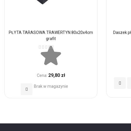
PŁYTA TARASOWA TRAWERTYN 80x20x4cm
Daszek pł
grafit
Ocena:
29,80 zł
Cena:
Dodaj
Brak w magazynie
Dodaj
do
do
Ulubio
Ulubionych