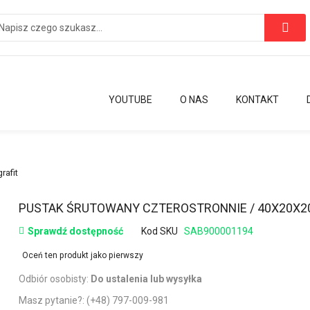
YOUTUBE
O NAS
KONTAKT
afit
Przejdź
PUSTAK ŚRUTOWANY CZTEROSTRONNIE / 40X20X2
na
Sprawdź dostępność
Kod SKU
SAB900001194
początek
galerii
Oceń ten produkt jako pierwszy
Odbiór osobisty:
Do ustalenia lub wysyłka
Masz pytanie?:
(+48) 797-009-981