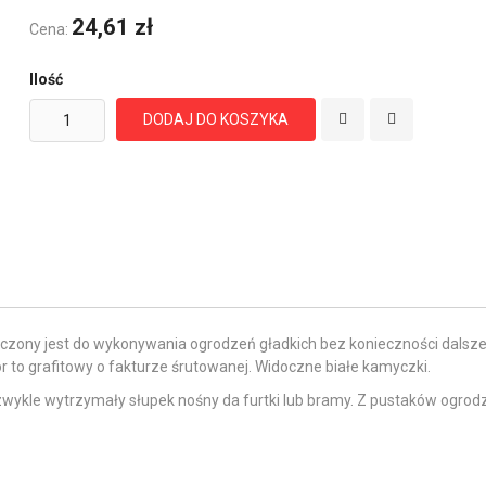
24,61 zł
Cena:
Ilość
DODAJ DO KOSZYKA
zony jest do wykonywania ogrodzeń gładkich bez konieczności dalszej 
 to grafitowy o fakturze śrutowanej. Widoczne białe kamyczki.
iezwykle wytrzymały słupek nośny da furtki lub bramy. Z pustaków ogr