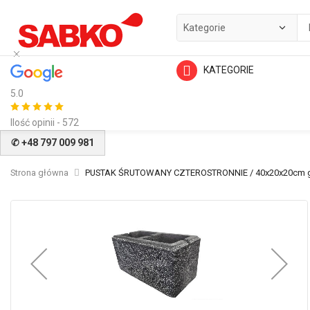
KATEGORIE
5.0
Ilość opinii - 572
✆ +48 797 009 981
Strona główna
PUSTAK ŚRUTOWANY CZTEROSTRONNIE / 40x20x20cm gr
Przejdź
na
koniec
galerii