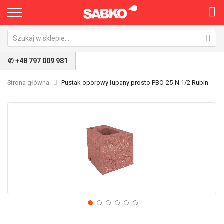
✆ +48 797 009 981
Strona główna
Pustak oporowy łupany prosto PBO-25-N 1/2 Rubin
Przejdź
Pr
na
na
koniec
po
galerii
ga