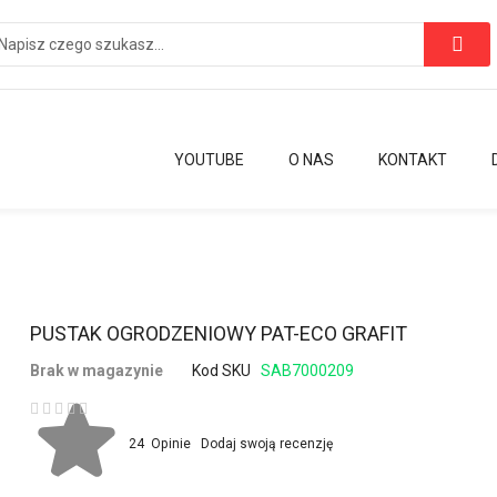
YOUTUBE
O NAS
KONTAKT
Przejdź
PUSTAK OGRODZENIOWY PAT-ECO GRAFIT
na
Brak w magazynie
Kod SKU
SAB7000209
początek
galerii
Ocena:
24
Opinie
Dodaj swoją recenzję