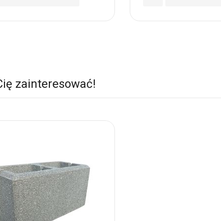
do
nych
Ulubionych
Cię zainteresować!