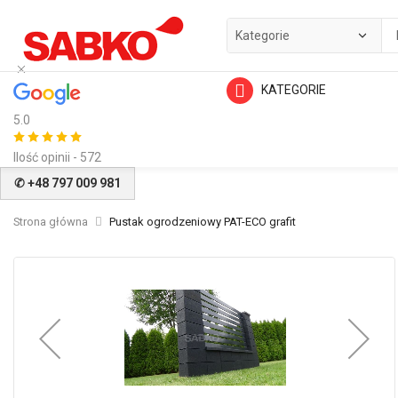
KATEGORIE
5.0
Ilość opinii - 572
✆ +48 797 009 981
Strona główna
Pustak ogrodzeniowy PAT-ECO grafit
Przejdź
na
koniec
galerii