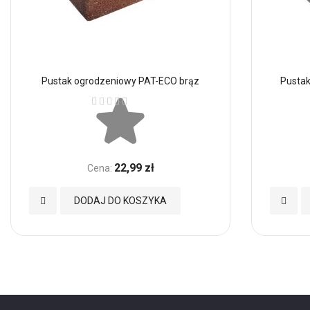
Pustak ogrodzeniowy PAT-ECO brąz
Pustak
Ocena:
22,99 zł
Cena:
Dodaj
Dodaj
DODAJ DO KOSZYKA
do
do
Ulubionych
Ulubio