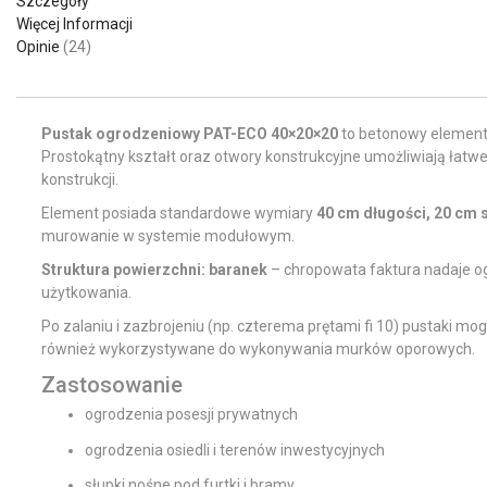
Szczegóły
Więcej Informacji
Opinie
24
Pustak ogrodzeniowy PAT-ECO 40×20×20
to betonowy element
Prostokątny kształt oraz otwory konstrukcyjne umożliwiają łat
konstrukcji.
Element posiada standardowe wymiary
40 cm długości, 20 cm 
murowanie w systemie modułowym.
Struktura powierzchni: baranek
– chropowata faktura nadaje og
użytkowania.
Po zalaniu i zazbrojeniu (np. czterema prętami fi 10) pustaki 
również wykorzystywane do wykonywania murków oporowych.
Zastosowanie
ogrodzenia posesji prywatnych
ogrodzenia osiedli i terenów inwestycyjnych
słupki nośne pod furtki i bramy