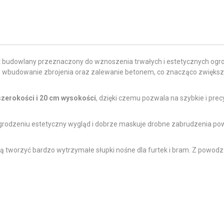
 budowlany przeznaczony do wznoszenia trwałych i estetycznych ogr
we wbudowanie zbrojenia oraz zalewanie betonem, co znacząco zwiększa
szerokości i 20 cm wysokości
, dzięki czemu pozwala na szybkie i prec
rodzeniu estetyczny wygląd i dobrze maskuje drobne zabrudzenia pow
mogą tworzyć bardzo wytrzymałe słupki nośne dla furtek i bram. Z powo