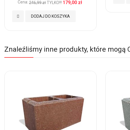
Cena:
179,00 zł
246,99 zł
TYLKO!!!
do
Dodaj
DODAJ DO KOSZYKA
Ulubio
do
Ulubionych
Znaleźliśmy inne produkty, które mogą 