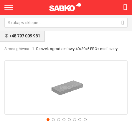
✆ +48 797 009 981
Strona główna
Daszek ogrodzeniowy 40x20x5 PRO+ midi szary
Przejdź
Pr
na
na
koniec
po
galerii
ga