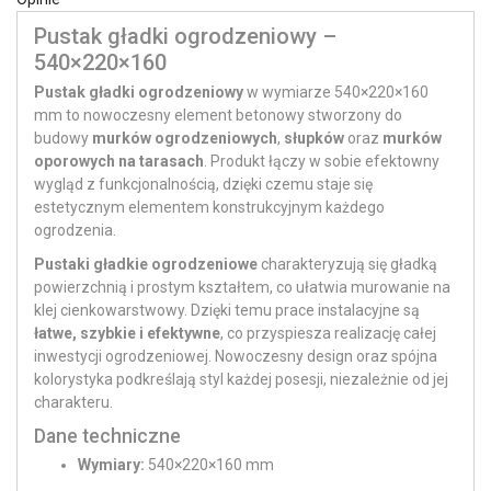
Pustak gładki ogrodzeniowy –
540×220×160
Pustak gładki ogrodzeniowy
w wymiarze 540×220×160
mm to nowoczesny element betonowy stworzony do
budowy
murków ogrodzeniowych
,
słupków
oraz
murków
oporowych na tarasach
. Produkt łączy w sobie efektowny
wygląd z funkcjonalnością, dzięki czemu staje się
estetycznym elementem konstrukcyjnym każdego
ogrodzenia.
Pustaki gładkie ogrodzeniowe
charakteryzują się gładką
powierzchnią i prostym kształtem, co ułatwia murowanie na
klej cienkowarstwowy. Dzięki temu prace instalacyjne są
łatwe, szybkie i efektywne
, co przyspiesza realizację całej
inwestycji ogrodzeniowej. Nowoczesny design oraz spójna
kolorystyka podkreślają styl każdej posesji, niezależnie od jej
charakteru.
Dane techniczne
Wymiary:
540×220×160 mm