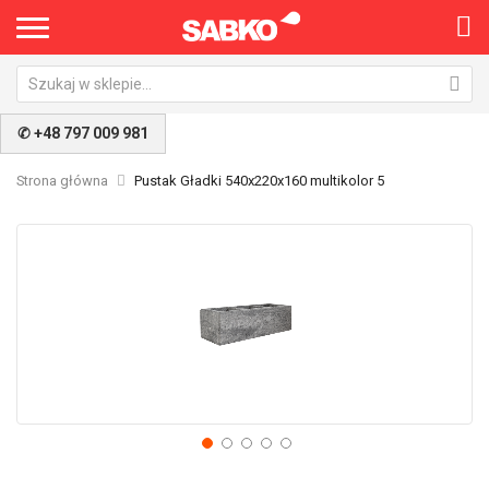
✆ +48 797 009 981
Strona główna
Pustak Gładki 540x220x160 multikolor 5
Przejdź
Pr
na
na
koniec
po
galerii
ga