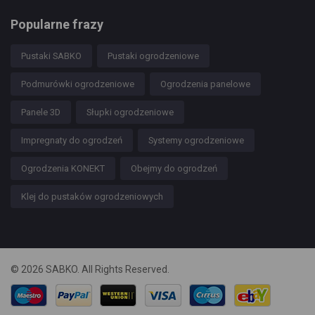
Popularne frazy
Pustaki SABKO
Pustaki ogrodzeniowe
Podmurówki ogrodzeniowe
Ogrodzenia panelowe
Panele 3D
Słupki ogrodzeniowe
Impregnaty do ogrodzeń
Systemy ogrodzeniowe
Ogrodzenia KONEKT
Obejmy do ogrodzeń
Klej do pustaków ogrodzeniowych
© 2026 SABKO. All Rights Reserved.