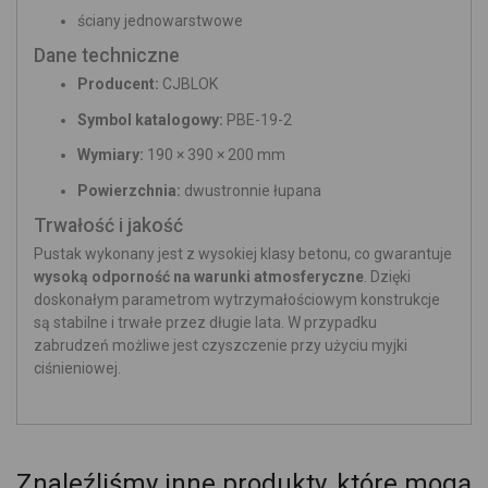
ściany jednowarstwowe
Dane techniczne
Producent:
CJBLOK
Symbol katalogowy:
PBE-19-2
Wymiary:
190 × 390 × 200 mm
Powierzchnia:
dwustronnie łupana
Trwałość i jakość
Pustak wykonany jest z wysokiej klasy betonu, co gwarantuje
wysoką odporność na warunki atmosferyczne
. Dzięki
doskonałym parametrom wytrzymałościowym konstrukcje
są stabilne i trwałe przez długie lata. W przypadku
zabrudzeń możliwe jest czyszczenie przy użyciu myjki
ciśnieniowej.
Znaleźliśmy inne produkty, które mogą