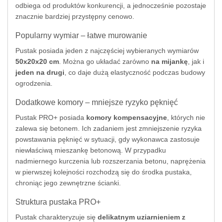
odbiega od produktów konkurencji, a jednocześnie pozostaje
znacznie bardziej przystępny cenowo.
Popularny wymiar – łatwe murowanie
Pustak posiada jeden z najczęściej wybieranych wymiarów
50x20x20 cm
. Można go układać zarówno
na mijankę
, jak i
jeden na drugi
, co daje dużą elastyczność podczas budowy
ogrodzenia.
Dodatkowe komory – mniejsze ryzyko pęknięć
Pustak PRO+ posiada
komory kompensacyjne
, których nie
zalewa się betonem. Ich zadaniem jest zmniejszenie ryzyka
powstawania pęknięć w sytuacji, gdy wykonawca zastosuje
niewłaściwą mieszankę betonową. W przypadku
nadmiernego kurczenia lub rozszerzania betonu, naprężenia
w pierwszej kolejności rozchodzą się do środka pustaka,
chroniąc jego zewnętrzne ścianki.
Struktura pustaka PRO+
Pustak charakteryzuje się
delikatnym uziarnieniem z