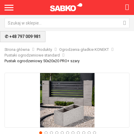
✆ +48 797 009 981
Strona główna
Produkty
Ogrodzenia gładkie KONEKT
Pustaki ogrodzeniowe standard
Pustak ogrodzeniowy 50x20x20 PRO+ szary
Przejdź
Pr
na
na
koniec
po
galerii
ga