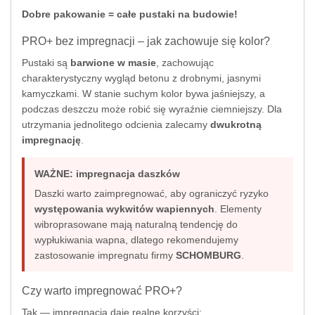
Dobre pakowanie = całe pustaki na budowie!
PRO+ bez impregnacji – jak zachowuje się kolor?
Pustaki są
barwione w masie
, zachowując
charakterystyczny wygląd betonu z drobnymi, jasnymi
kamyczkami. W stanie suchym kolor bywa jaśniejszy, a
podczas deszczu może robić się wyraźnie ciemniejszy. Dla
utrzymania jednolitego odcienia zalecamy
dwukrotną
impregnację
.
WAŻNE: impregnacja daszków
Daszki warto zaimpregnować, aby ograniczyć ryzyko
występowania wykwitów wapiennych
. Elementy
wibroprasowane mają naturalną tendencję do
wypłukiwania wapna, dlatego rekomendujemy
zastosowanie impregnatu firmy
SCHOMBURG
.
Czy warto impregnować PRO+?
Tak — impregnacja daje realne korzyści: