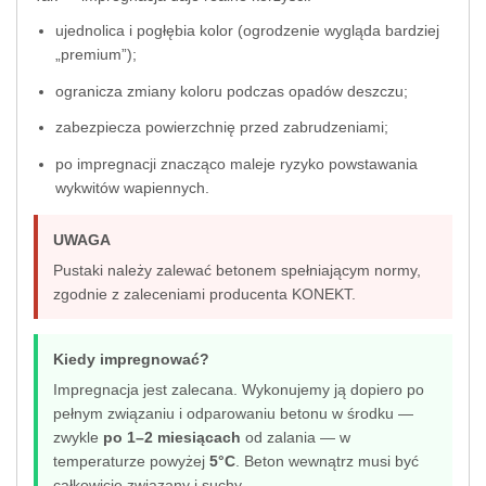
ujednolica i pogłębia kolor (ogrodzenie wygląda bardziej
„premium”);
ogranicza zmiany koloru podczas opadów deszczu;
zabezpiecza powierzchnię przed zabrudzeniami;
po impregnacji znacząco maleje ryzyko powstawania
wykwitów wapiennych.
UWAGA
Pustaki należy zalewać betonem spełniającym normy,
zgodnie z zaleceniami producenta KONEKT.
Kiedy impregnować?
Impregnacja jest zalecana. Wykonujemy ją dopiero po
pełnym związaniu i odparowaniu betonu w środku —
zwykle
po 1–2 miesiącach
od zalania — w
temperaturze powyżej
5°C
. Beton wewnątrz musi być
całkowicie związany i suchy.