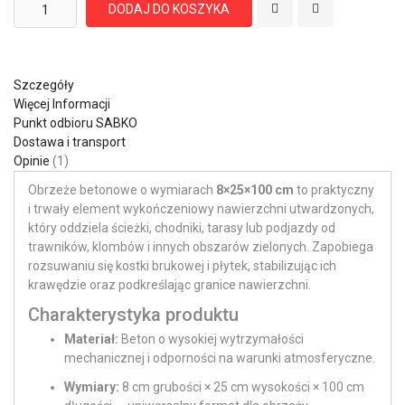
DODAJ DO KOSZYKA
Szczegóły
Więcej Informacji
Punkt odbioru SABKO
Dostawa i transport
Opinie
1
Obrzeże betonowe o wymiarach
8×25×100 cm
to praktyczny
i trwały element wykończeniowy nawierzchni utwardzonych,
który oddziela ścieżki, chodniki, tarasy lub podjazdy od
trawników, klombów i innych obszarów zielonych. Zapobiega
rozsuwaniu się kostki brukowej i płytek, stabilizując ich
krawędzie oraz podkreślając granice nawierzchni.
Charakterystyka produktu
Materiał:
Beton o wysokiej wytrzymałości
mechanicznej i odporności na warunki atmosferyczne.
Wymiary:
8 cm grubości × 25 cm wysokości × 100 cm