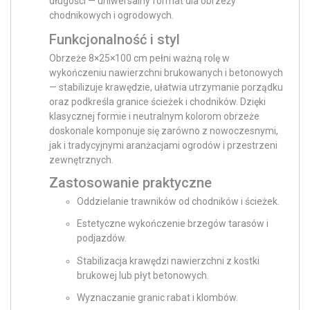
długości — uniwersalny format dla obrzeży
chodnikowych i ogrodowych.
Funkcjonalność i styl
Obrzeże 8×25×100 cm pełni ważną rolę w
wykończeniu nawierzchni brukowanych i betonowych
— stabilizuje krawędzie, ułatwia utrzymanie porządku
oraz podkreśla granice ścieżek i chodników. Dzięki
klasycznej formie i neutralnym kolorom obrzeże
doskonale komponuje się zarówno z nowoczesnymi,
jak i tradycyjnymi aranżacjami ogrodów i przestrzeni
zewnętrznych.
Zastosowanie praktyczne
Oddzielanie trawników od chodników i ścieżek.
Estetyczne wykończenie brzegów tarasów i
podjazdów.
Stabilizacja krawędzi nawierzchni z kostki
brukowej lub płyt betonowych.
Wyznaczanie granic rabat i klombów.