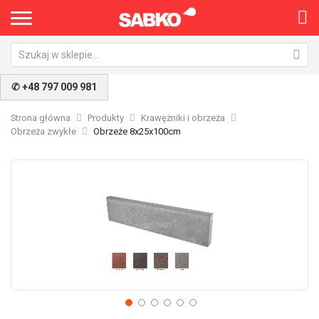
✆ +48 797 009 981
Strona główna
Produkty
Krawężniki i obrzeża
Obrzeża zwykłe
Obrzeże 8x25x100cm
Przejdź
Pr
na
na
koniec
po
galerii
ga