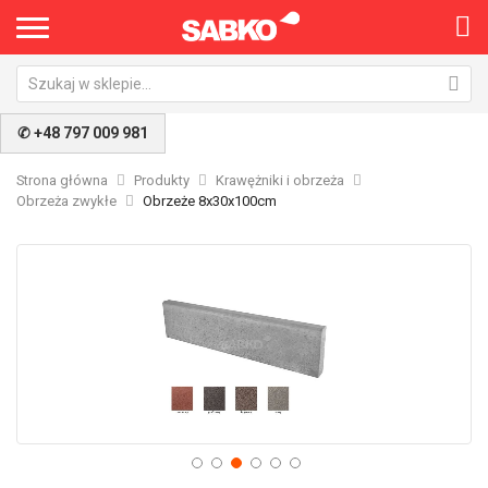
×
✆ +48 797 009 981
Strona główna
Produkty
Krawężniki i obrzeża
Obrzeża zwykłe
Obrzeże 8x30x100cm
Przejdź
Pr
na
na
koniec
po
galerii
ga
Nie pokazuj ponownie