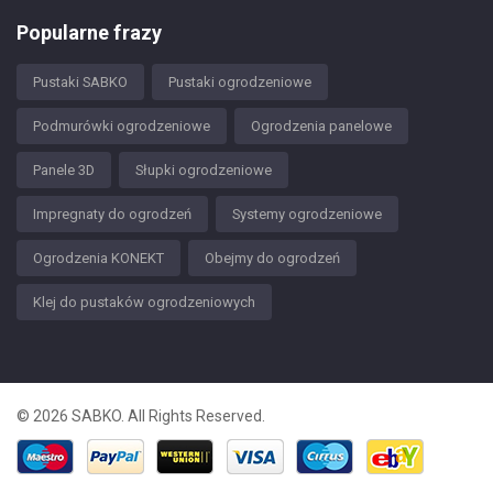
Popularne frazy
Pustaki SABKO
Pustaki ogrodzeniowe
Podmurówki ogrodzeniowe
Ogrodzenia panelowe
Panele 3D
Słupki ogrodzeniowe
Impregnaty do ogrodzeń
Systemy ogrodzeniowe
Ogrodzenia KONEKT
Obejmy do ogrodzeń
Klej do pustaków ogrodzeniowych
© 2026 SABKO. All Rights Reserved.