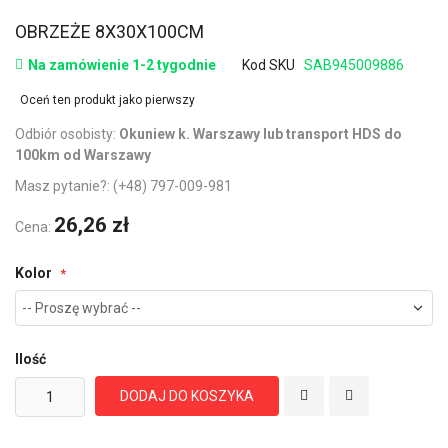
OBRZEŻE 8X30X100CM
Na zamówienie 1-2 tygodnie
Kod SKU
SAB945009886
Oceń ten produkt jako pierwszy
Odbiór osobisty:
Okuniew k. Warszawy lub transport HDS do
100km od Warszawy
Masz pytanie?:
(+48) 797-009-981
26,26 zł
Cena:
Kolor
Ilość
DODAJ DO KOSZYKA