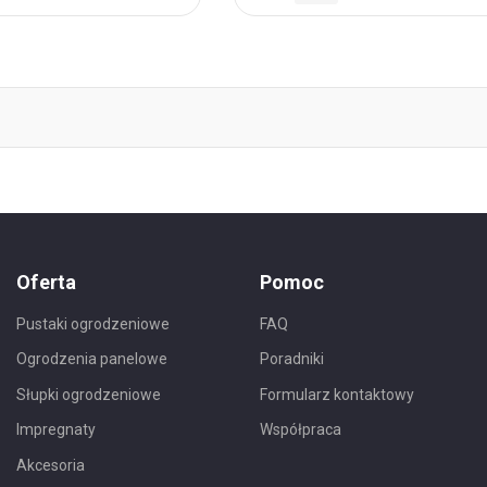
do
h
Ulubionych
Oferta
Pomoc
Pustaki ogrodzeniowe
FAQ
Ogrodzenia panelowe
Poradniki
Słupki ogrodzeniowe
Formularz kontaktowy
Impregnaty
Współpraca
Akcesoria