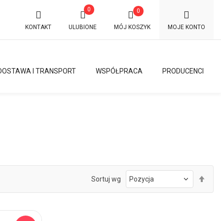
0
0
KONTAKT
ULUBIONE
MÓJ KOSZYK
MOJE KONTO
DOSTAWA I TRANSPORT
WSPÓŁPRACA
PRODUCENCI
Ust
Sortuj wg
kie
mal