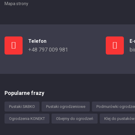
Mapa strony
Telefon
E-
+48 797 009 981
bi
Popularne frazy
Pustaki SABKO
Pustaki ogrodzeniowe
Podmurówki ogrodze
Ogrodzenia KONEKT
Obejmy do ogrodzeń
Klej do pustakó