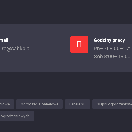
mail
Godziny pracy
uro@sabko.pl
Pn–Pt 8:00–17:
Sob 8:00–13:00
niowe
Ogrodzenia panelowe
Panele 3D
Słupki ogrodzeniow
w ogrodzeniowych