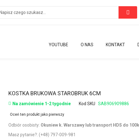
YOUTUBE
O NAS
KONTAKT
Przejdź
KOSTKA BRUKOWA STAROBRUK 6CM
na
Na zamówienie 1-2 tygodnie
Kod SKU
SAB906909886
początek
galerii
Oceń ten produkt jako pierwszy
Odbiór osobisty:
Okuniew k. Warszawy lub transport HDS do 10
Masz pytanie?:
(+48) 797-009-981