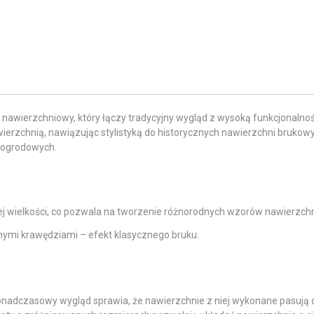
 nawierzchniowy, który łączy tradycyjny wygląd z wysoką funkcjonalnoś
wierzchnią, nawiązując stylistyką do historycznych nawierzchni brukow
i ogrodowych.
j wielkości, co pozwala na tworzenie różnorodnych wzorów nawierzchn
nymi krawędziami – efekt klasycznego bruku.
 ponadczasowy wygląd sprawia, że nawierzchnie z niej wykonane pasują 