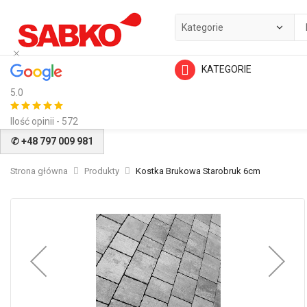
KATEGORIE
5.0
Ilość opinii - 572
✆ +48 797 009 981
Strona główna
Produkty
Kostka Brukowa Starobruk 6cm
Przejdź
na
koniec
galerii