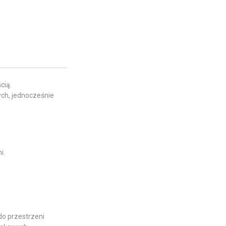
cią.
ych, jednocześnie
i.
do przestrzeni