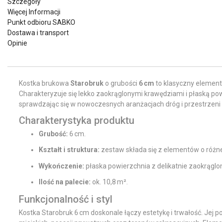
Szczegóły
Więcej Informacji
Punkt odbioru SABKO
Dostawa i transport
Opinie
Kostka brukowa
Starobruk
o grubości
6 cm
to klasyczny element
Charakteryzuje się lekko zaokrąglonymi krawędziami i płaską po
sprawdzając się w nowoczesnych aranżacjach dróg i przestrzen
Charakterystyka produktu
Grubość:
6 cm.
Kształt i struktura:
zestaw składa się z elementów o różne
Wykończenie:
płaska powierzchnia z delikatnie zaokrąglo
Ilość na palecie:
ok. 10,8 m².
Funkcjonalność i styl
Kostka Starobruk 6 cm doskonale łączy estetykę i trwałość. Jej