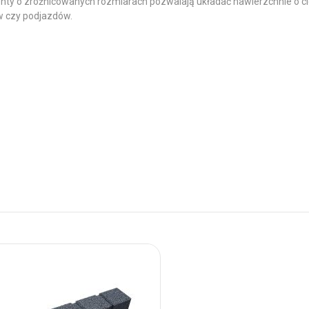
menty o zróżnicowanych rozmiarach pozwalają układać nawierzchnie o 
ów czy podjazdów.