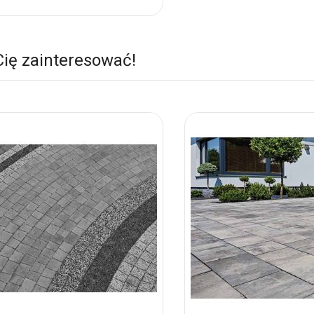
nych
Cię zainteresować!