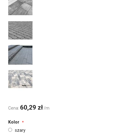
60,29 zł
Cena:
/m
Kolor
szary